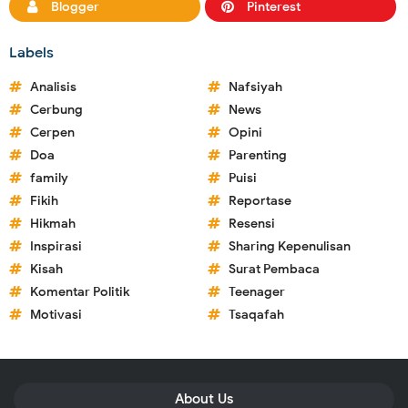
Blogger
Pinterest
Labels
Analisis
Nafsiyah
Cerbung
News
Cerpen
Opini
Doa
Parenting
family
Puisi
Fikih
Reportase
Hikmah
Resensi
Inspirasi
Sharing Kepenulisan
Kisah
Surat Pembaca
Komentar Politik
Teenager
Motivasi
Tsaqafah
About Us