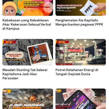
Kebebasan yang Kebablasan
Penghematan Ala Kapitalis
Akar Kekerasan Seksual Verbal
Mengorbankan pegawai PPPK
di Kampus
Masalah Stunting Tak Selesai
Potret Ketahanan Energi di
Kapitalisme Jadi Akar
Tengah Gejolak Dunia
Persoalan