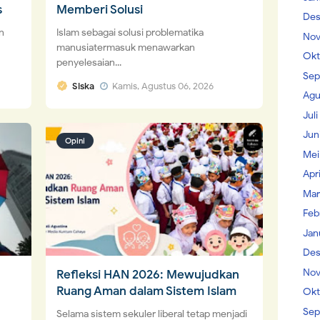
s
Memberi Solusi
Des
n
Islam sebagai solusi problematika
Nov
manusiatermasuk menawarkan
Okt
penyelesaian...
Sep
Siska
Kamis, Agustus 06, 2026
Agu
Jul
Jun
Opini
Mei
Apr
Mar
Feb
Jan
Des
Nov
Refleksi HAN 2026: Mewujudkan
Ruang Aman dalam Sistem Islam
Okt
Sep
Selama sistem sekuler liberal tetap menjadi