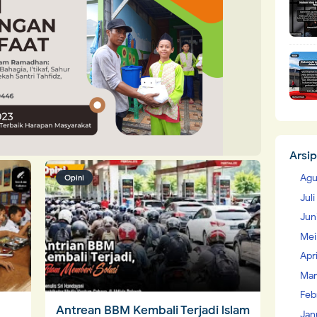
Arsip
Agu
Opini
Jul
Jun
Mei
Apr
Mar
Feb
Antrean BBM Kembali Terjadi lslam
Jan