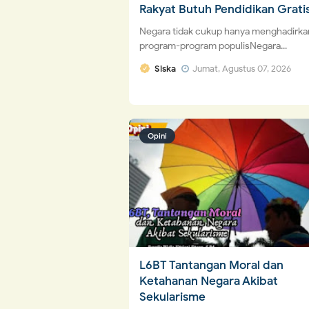
Rakyat Butuh Pendidikan Grati
Negara tidak cukup hanya menghadirka
program-program populisNegara...
Siska
Jumat, Agustus 07, 2026
Opini
L6BT Tantangan Moral dan
Ketahanan Negara Akibat
Sekularisme