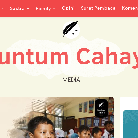
Opini
Surat Pembaca
Koment
Sastra
Family