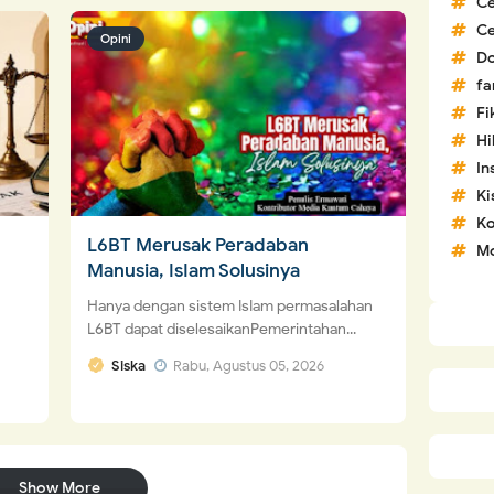
C
C
Opini
D
fa
Fi
H
In
Ki
Ko
L6BT Merusak Peradaban
Mo
Manusia, IsIam Solusinya
Hanya dengan sistem IsIam permasalahan
L6BT dapat diselesaikanPemerintahan...
Siska
Rabu, Agustus 05, 2026
Show More