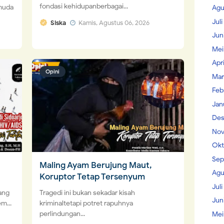
fondasi kehidupanberbagai...
muda
Agu
Jul
Siska
Kamis, Agustus 06, 2026
Jun
Mei
Apr
Opini
Mar
Feb
Jan
Des
Nov
Okt
Sep
Maling Ayam Berujung Maut,
Agu
Koruptor Tetap Tersenyum
Juli
ang
Tragedi ini bukan sekadar kisah
Jun
m...
kriminaltetapi potret rapuhnya
perlindungan...
Mei