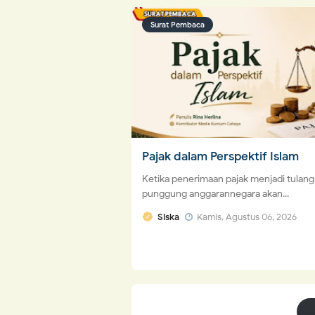
Surat Pembaca
Pajak dalam Perspektif Islam
Ketika penerimaan pajak menjadi tulang
punggung anggarannegara akan...
Siska
Kamis, Agustus 06, 2026