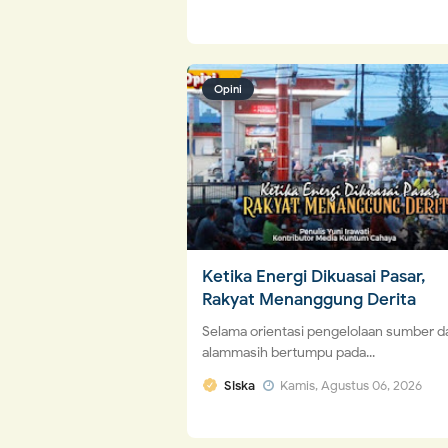
Opini
Ketika Energi Dikuasai Pasar,
Rakyat Menanggung Derita
Selama orientasi pengelolaan sumber d
alammasih bertumpu pada...
Siska
Kamis, Agustus 06, 2026