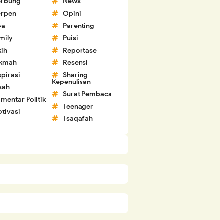
erbung
News
erpen
Opini
oa
Parenting
mily
Puisi
kih
Reportase
ikmah
Resensi
spirasi
Sharing
Kepenulisan
sah
Surat Pembaca
mentar Politik
Teenager
tivasi
Tsaqafah