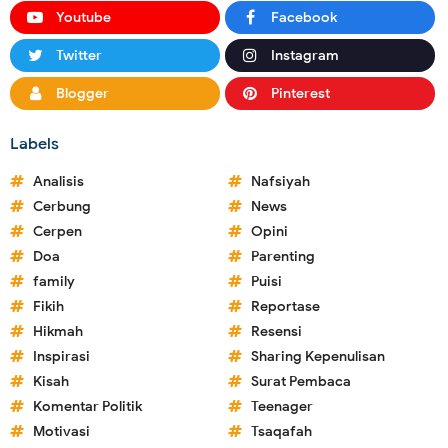
Youtube
Facebook
Twitter
Instagram
Blogger
Pinterest
Labels
Analisis
Nafsiyah
Cerbung
News
Cerpen
Opini
Doa
Parenting
family
Puisi
Fikih
Reportase
Hikmah
Resensi
Inspirasi
Sharing Kepenulisan
Kisah
Surat Pembaca
Komentar Politik
Teenager
Motivasi
Tsaqafah