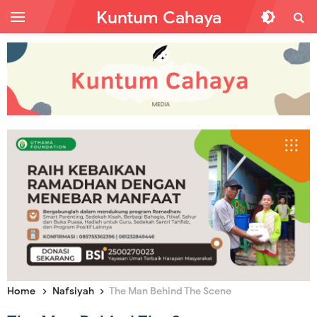
Kuntum Cahaya
Home
Nafsiyah
The Man Behind The Scene