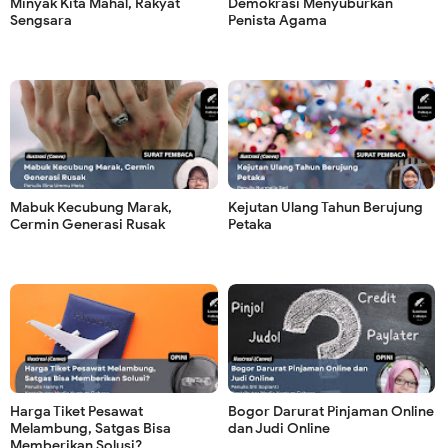
Minyak Kita Mahal, Rakyat
Demokrasi Menyuburkan
Sengsara
Penista Agama
Mabuk Kecubung Marak,
Kejutan Ulang Tahun Berujung
Cermin Generasi Rusak
Petaka
Harga Tiket Pesawat
Bogor Darurat Pinjaman Online
Melambung, Satgas Bisa
dan Judi Online
Memberikan Solusi?