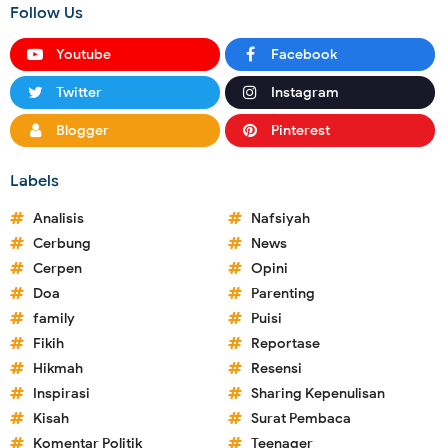
Follow Us
Youtube
Facebook
Twitter
Instagram
Blogger
Pinterest
Labels
Analisis
Nafsiyah
Cerbung
News
Cerpen
Opini
Doa
Parenting
family
Puisi
Fikih
Reportase
Hikmah
Resensi
Inspirasi
Sharing Kepenulisan
Kisah
Surat Pembaca
Komentar Politik
Teenager