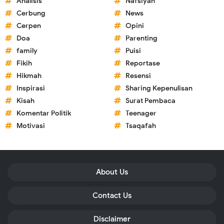
Analisis
Nafsiyah
Cerbung
News
Cerpen
Opini
Doa
Parenting
family
Puisi
Fikih
Reportase
Hikmah
Resensi
Inspirasi
Sharing Kepenulisan
Kisah
Surat Pembaca
Komentar Politik
Teenager
Motivasi
Tsaqafah
About Us
Contact Us
Disclaimer