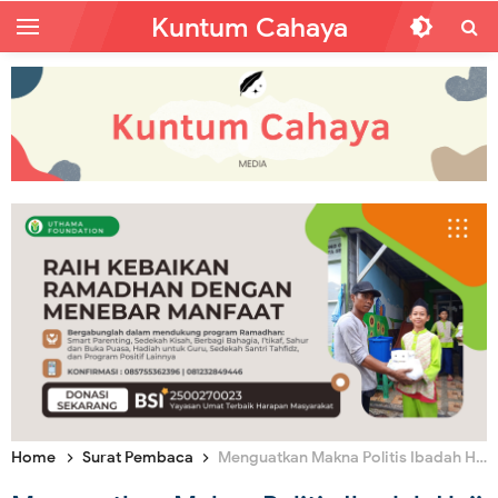
Kuntum Cahaya
Home
Surat Pembaca
Menguatkan Makna Politis Ibadah Haji