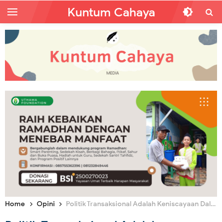
Kuntum Cahaya
Home
Opini
Politik Transaksional Adalah Keniscayaan Dalam Demokrasi