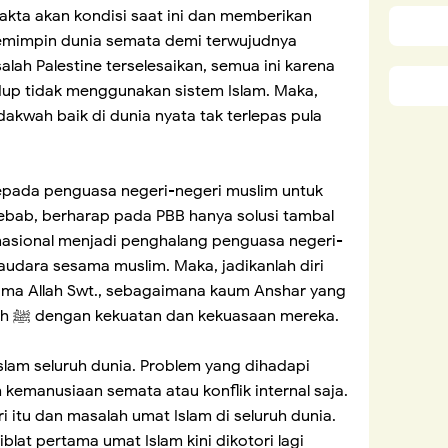
akta akan kondisi saat ini dan memberikan
memimpin dunia semata demi terwujudnya
lah Palestine terselesaikan, semua ini karena
dup tidak menggunakan sistem Islam. Maka,
akwah baik di dunia nyata tak terlepas pula
epada penguasa negeri-negeri muslim untuk
ebab, berharap pada PBB hanya solusi tambal
rnasional menjadi penghalang penguasa negeri-
udara sesama muslim. Maka, jadikanlah diri
ma Allah Swt., sebagaimana kaum Anshar yang
telah menolong dakwah Rasulullah ﷺ dengan kekuatan dan kekuasaan mereka.
 Islam seluruh dunia. Problem yang dihadapi
 kemanusiaan semata atau konflik internal saja.
ri itu dan masalah umat Islam di seluruh dunia.
blat pertama umat Islam kini dikotori lagi