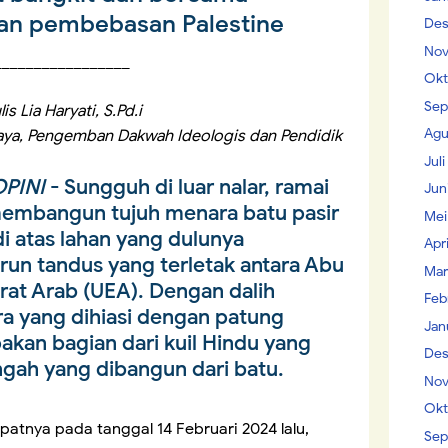
n pembebasan Palestine
Des
Nov
_________________
Okt
Sep
is Lia Haryati, S.Pd.i
Agu
ya, Pengemban Dakwah Ideologis dan Pendidik
Jul
PINI
- Sungguh di luar nalar, ramai
Jun
membangun tujuh menara batu pasir
Mei
 atas lahan yang dulunya
Apr
n tandus yang terletak antara Abu
Mar
rat Arab (UEA). Dengan dalih
Feb
 yang dihiasi dengan patung
Jan
kan bagian dari kuil Hindu yang
Des
ngah yang dibangun dari batu.
Nov
Okt
atnya pada tanggal 14 Februari 2024 lalu,
Sep