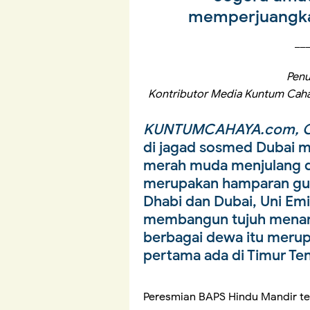
memperjuangka
__
Penul
Kontributor Media Kuntum Caha
KUNTUMCAHAYA.com, O
di jagad sosmed Dubai 
merah muda menjulang di
merupakan hamparan guru
Dhabi dan Dubai, Uni Emi
membangun tujuh menara
berbagai dewa itu merupa
pertama ada di Timur Te
Peresmian BAPS Hindu Mandir tep