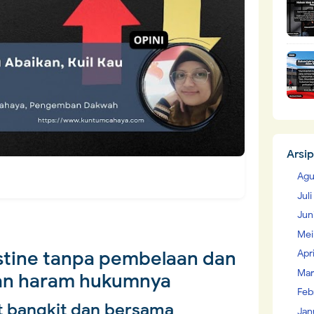
Arsip
Agu
Jul
Jun
Mei
tine tanpa pembelaan dan
Apr
Mar
an haram hukumnya
Feb
 bangkit dan bersama
Jan