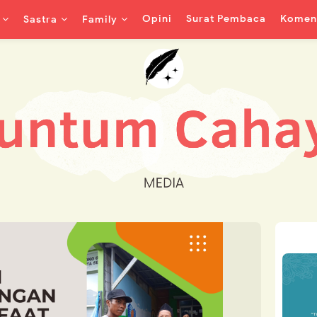
Opini
Surat Pembaca
Koment
Sastra
Family