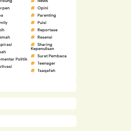
erbung
News
erpen
Opini
oa
Parenting
mily
Puisi
kih
Reportase
ikmah
Resensi
spirasi
Sharing
Kepenulisan
sah
Surat Pembaca
mentar Politik
Teenager
tivasi
Tsaqafah