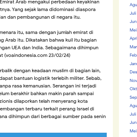
i Emirat Arab mengakui perbedaan keyakinan
Agu
tnya. Yang sejak lama didominasi diaspora
Jul
an dan pembangunan di negara itu.
Jun
Mei
 menara itu, sama dengan jumlah emirat di
Apr
g Arab itu. Dikatakan bahwa kuil itu bagian
Mar
ungan UEA dan India. Sebagaimana dihimpun
at (voaindonesia.com 23/02/24)
Feb
Jan
rbalik dengan keadaan muslim di bagian lain,
Des
apat bantuan logistik terlebih militer. Sebab,
Nov
anpa rasa kemanusian. Serangan ini terjadi
Okt
 belum berakhir bahkan makin parah sampai
Sep
 zionis dilaporkan telah menyerang kota
Agu
embangan terbaru terkait perang Israel di
Juli
ana dihimpun dari berbagai sumber pada senin
Jun
Mei