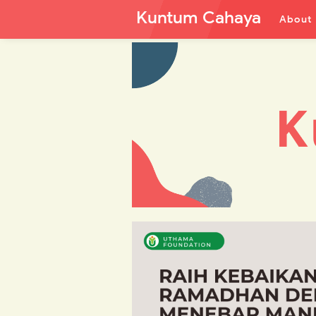
Kuntum Cahaya
About