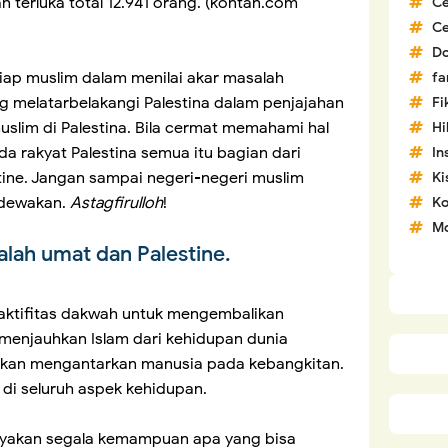
 terluka total 12.941 orang. (kontan.com
C
C
D
iap muslim dalam menilai akar masalah
fa
ng melatarbelakangi Palestina dalam penjajahan
Fi
uslim di Palestina. Bila cermat memahami hal
H
a rakyat Palestina semua itu bagian dari
In
tine. Jangan sampai negeri-negeri muslim
Ki
 dewakan.
Astagfirulloh
!
Ko
Mo
alah umat dan Palestine.
aktifitas dakwah untuk mengembalikan
 menjauhkan Islam dari kehidupan dunia
k akan mengantarkan manusia pada kebangkitan.
di seluruh aspek kehidupan.
ayakan segala kemampuan apa yang bisa