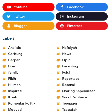
Youtube
Facebook
Twitter
Instagram
Blogger
Pinterest
Labels
Analisis
Nafsiyah
Cerbung
News
Cerpen
Opini
Doa
Parenting
family
Puisi
Fikih
Reportase
Hikmah
Resensi
Inspirasi
Sharing Kepenulisan
Kisah
Surat Pembaca
Komentar Politik
Teenager
Motivasi
Tsaqafah