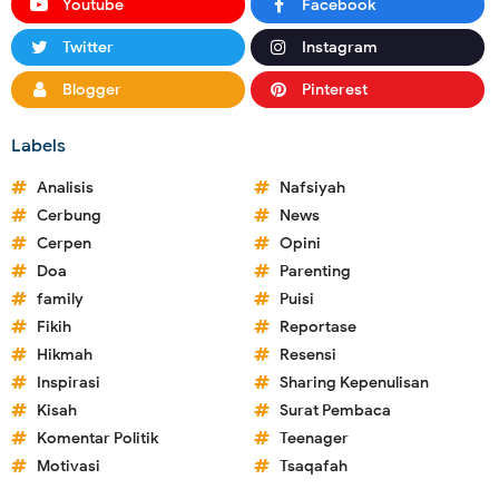
Youtube
Facebook
Twitter
Instagram
Blogger
Pinterest
Labels
Analisis
Nafsiyah
Cerbung
News
Cerpen
Opini
Doa
Parenting
family
Puisi
Fikih
Reportase
Hikmah
Resensi
Inspirasi
Sharing Kepenulisan
Kisah
Surat Pembaca
Komentar Politik
Teenager
Motivasi
Tsaqafah