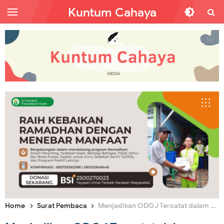
Kuntum Cahaya
Home
Surat Pembaca
Menjadikan ODGJ Tercatat dalam DPT, Waraskah?