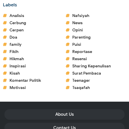
Labels
Analisis
Nafsiyah
Cerbung
News
Cerpen
Opini
Doa
Parenting
family
Puisi
Fikih
Reportase
Hikmah
Resensi
Inspirasi
Sharing Kepenulisan
Kisah
Surat Pembaca
Komentar Politik
Teenager
Motivasi
Tsaqafah
About Us
Contact Us