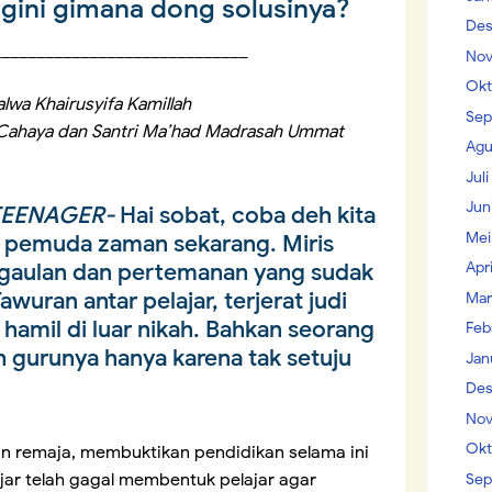
egini gimana dong solusinya?
Des
_____________________________
Nov
Okt
alwa Khairusyifa Kamillah
Sep
Cahaya dan Santri Ma’had Madrasah Ummat
Agu
Jul
Jun
TEENAGER-
Hai sobat, coba deh kita
Mei
r pemuda zaman sekarang. Miris
Apr
ergaulan dan pertemanan yang sudak
Tawuran antar pelajar, terjerat judi
Mar
hamil di luar nikah. Bahkan seorang
Feb
 gurunya hanya karena tak setuju
Jan
Des
Nov
Okt
n remaja, membuktikan pendidikan selama ini
jar telah gagal membentuk pelajar agar
Sep