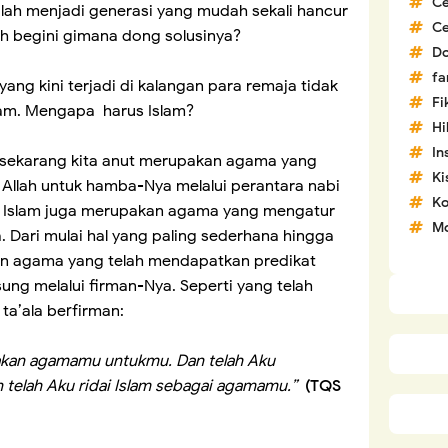
C
alah menjadi generasi yang mudah sekali hancur
C
ah begini gimana dong solusinya?
D
fa
yang kini terjadi di kalangan para remaja tidak
Fi
slam. Mengapa harus Islam?
H
In
g sekarang kita anut merupakan agama yang
Ki
 Allah untuk hamba-Nya melalui perantara nabi
Ko
. Islam juga merupakan agama yang mengatur
Mo
 Dari mulai hal yang paling sederhana hingga
an agama yang telah mendapatkan predikat
ung melalui firman-Nya. Seperti yang telah
ta’ala berfirman:
nakan agamamu untukmu. Dan telah Aku
telah Aku ridai Islam sebagai agamamu.”
(TQS