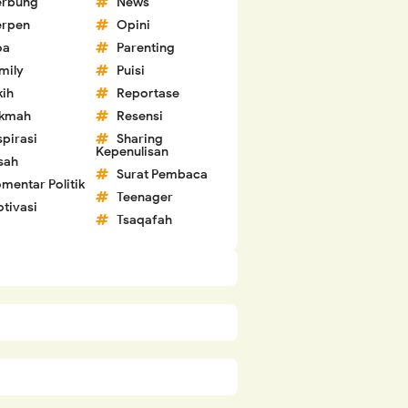
erbung
News
erpen
Opini
oa
Parenting
mily
Puisi
kih
Reportase
ikmah
Resensi
spirasi
Sharing
Kepenulisan
sah
Surat Pembaca
mentar Politik
Teenager
tivasi
Tsaqafah