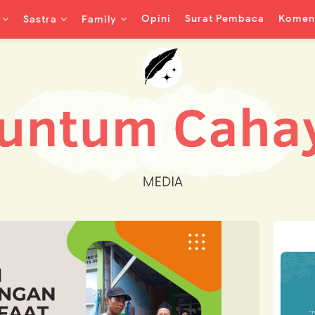
Opini
Surat Pembaca
Koment
Sastra
Family