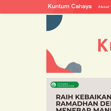
Kuntum Cahaya
About