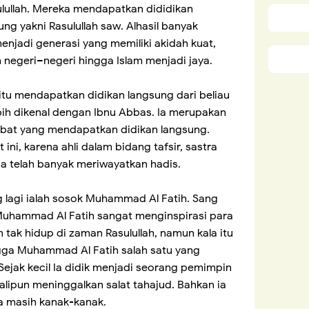
ulullah. Mereka mendapatkan dididikan
ng yakni Rasulullah saw. Alhasil banyak
menjadi generasi yang memiliki akidah kuat,
negeri–negeri hingga Islam menjadi jaya.
itu mendapatkan didikan langsung dari beliau
ebih dikenal dengan Ibnu Abbas. Ia merupakan
habat yang mendapatkan didikan langsung.
ni, karena ahli dalam bidang tafsir, sastra
ia telah banyak meriwayatkan hadis.
g lagi ialah sosok Muhammad Al Fatih. Sang
 Muhammad Al Fatih sangat menginspirasi para
tak hidup di zaman Rasulullah, namun kala itu
ngga Muhammad Al Fatih salah satu yang
ejak kecil Ia didik menjadi seorang pemimpin
kalipun meninggalkan salat tahajud. Bahkan ia
ya masih kanak-kanak.