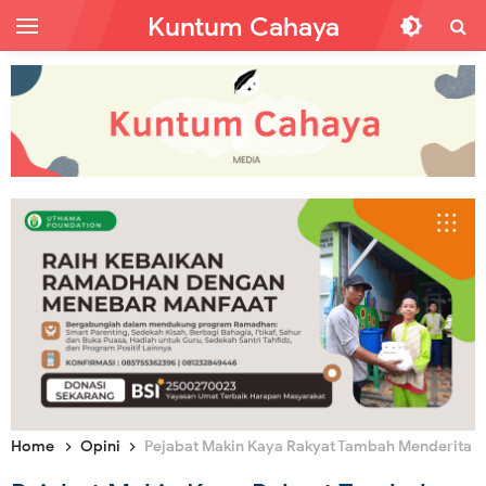
Kuntum Cahaya
Home
Opini
Pejabat Makin Kaya Rakyat Tambah Menderita