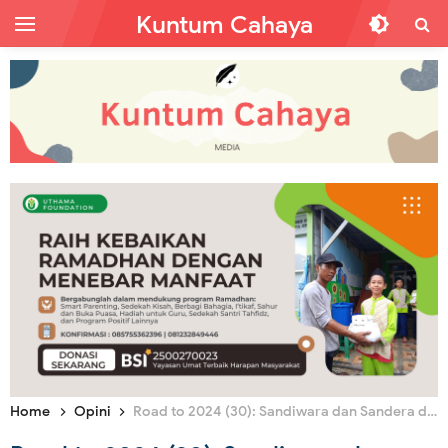
Kuntum Cahaya
Home
Opini
Road to 2024 (30): Sandiwara dan Sandera dalam Bahasa Simbolik Politik Seperti di Meja Makan Siang