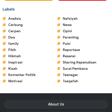
Labels
Analisis
Nafsiyah
Cerbung
News
Cerpen
Opini
Doa
Parenting
family
Puisi
Fikih
Reportase
Hikmah
Resensi
Inspirasi
Sharing Kepenulisan
Kisah
Surat Pembaca
Komentar Politik
Teenager
Motivasi
Tsaqafah
About Us