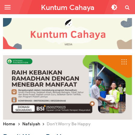
Kuntum Cahaya
Home
Nafsiyah
Don't Worry Be Happy