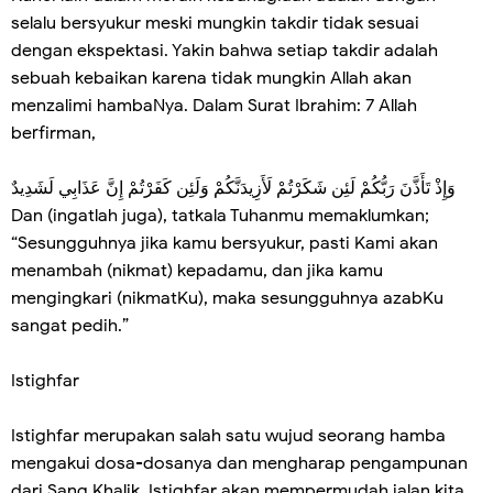
selalu bersyukur meski mungkin takdir tidak sesuai
dengan ekspektasi. Yakin bahwa setiap takdir adalah
sebuah kebaikan karena tidak mungkin Allah akan
menzalimi hambaNya. Dalam Surat Ibrahim: 7 Allah
berfirman,
وَإِذْ تَأَذَّنَ رَبُّكُمْ لَئِن شَكَرْتُمْ لَأَزِيدَنَّكُمْ وَلَئِن كَفَرْتُمْ إِنَّ عَذَابِي لَشَدِيدٌ
Dan (ingatlah juga), tatkala Tuhanmu memaklumkan;
“Sesungguhnya jika kamu bersyukur, pasti Kami akan
menambah (nikmat) kepadamu, dan jika kamu
mengingkari (nikmatKu), maka sesungguhnya azabKu
sangat pedih.”
Istighfar
Istighfar merupakan salah satu wujud seorang hamba
mengakui dosa-dosanya dan mengharap pengampunan
dari Sang Khalik. Istighfar akan mempermudah jalan kita