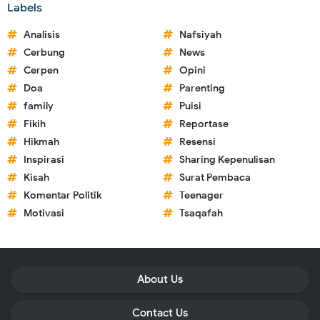
Labels
Analisis
Nafsiyah
Cerbung
News
Cerpen
Opini
Doa
Parenting
family
Puisi
Fikih
Reportase
Hikmah
Resensi
Inspirasi
Sharing Kepenulisan
Kisah
Surat Pembaca
Komentar Politik
Teenager
Motivasi
Tsaqafah
About Us
Contact Us