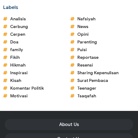
Labels
Analisis
Nafsiyah
Cerbung
News
Cerpen
Opini
Doa
Parenting
family
Puisi
Fikih
Reportase
Hikmah
Resensi
Inspirasi
Sharing Kepenulisan
Kisah
Surat Pembaca
Komentar Politik
Teenager
Motivasi
Tsaqafah
About Us