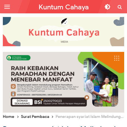
Kuntum Cahaya
Home
Surat Pembaca
Penerapan syariat Islam Melindungi Agama dari Penistaan