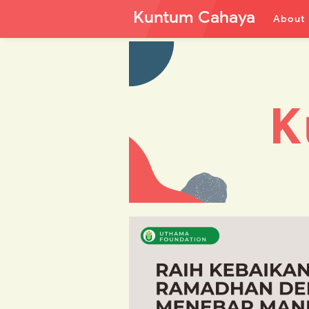
Kuntum Cahaya
About