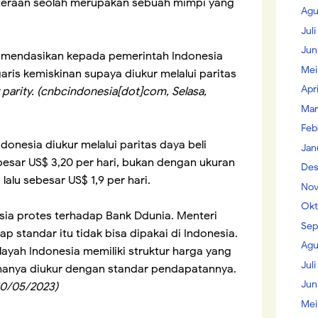
hteraan seolah merupakan sebuah mimpi yang
Agu
Jul
Jun
komendasikan kepada pemerintah Indonesia
Mei
ris kemiskinan supaya diukur melalui paritas
Apr
parity.
(cnbcindonesia[dot]com, Selasa,
Mar
Feb
onesia diukur melalui paritas daya beli
Jan
sar US$ 3,20 per hari, bukan dengan ukuran
Des
lalu sebesar US$ 1,9 per hari.
Nov
Okt
esia protes terhadap Bank Ddunia. Menteri
Sep
 standar itu tidak bisa dipakai di Indonesia.
Agu
ayah Indonesia memiliki struktur harga yang
Juli
hanya diukur dengan standar pendapatannya.
Jun
10/05/2023)
Mei