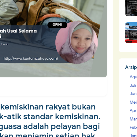
Arsip
Agu
Jul
Jun
Mei
kemiskinan rakyat bukan
Apr
atik standar kemiskinan.
Mar
guasa adalah pelayan bagi
Feb
akan menjamin setiap hak
Jan