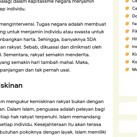
C
Apalagi dalam kapitalisme negara menjamin
C
ap individu.
D
fa
h mengintervensi. Tugas negara adalah membuat
Fi
g untuk menjamin individu atau swasta untuk
H
mbangkan harta. Sehingga, banyaknya SDA
In
an rakyat. Sebab, dikuasai dan dinikmati oleh
Ki
al. Sementara, rakyat semakin menderita.
Ko
yang semakin hari tambah mahal. Maka,
Mo
epanjangan dan tak pernah usai.
iskinan
lam mengukur kemiskinan rakyat bukan dengan
an. Dalam Islam, penguasa adalah pelayan bagi
etiap hak rakyat terpenuhi. Islam memandang
etiap individu. Kesejahteraan itu akan terasa
butuhan pokoknya dengan layak. Islam memiliki