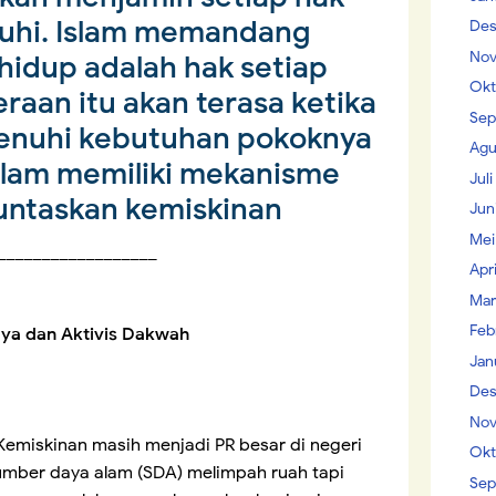
nuhi. Islam memandang
Des
Nov
hidup adalah hak setiap
Okt
eraan itu akan terasa ketika
Sep
enuhi kebutuhan pokoknya
Agu
Islam memiliki mekanisme
Jul
ntaskan kemiskinan
Jun
Mei
__________________
Apr
Mar
Feb
ya dan Aktivis Dakwah
Jan
Des
Nov
emiskinan masih menjadi PR besar di negeri
Okt
 sumber daya alam (SDA) melimpah ruah tapi
Sep