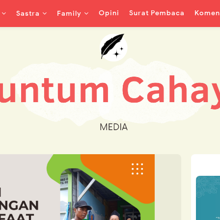
Opini
Surat Pembaca
Koment
Sastra
Family