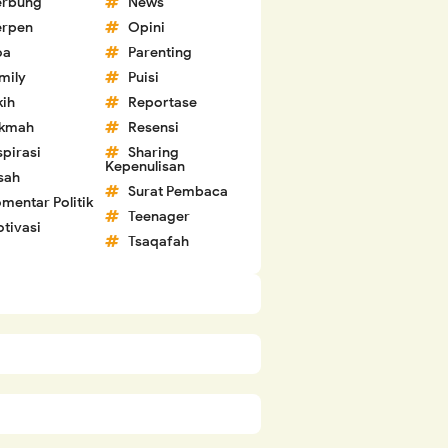
erbung
News
erpen
Opini
oa
Parenting
mily
Puisi
kih
Reportase
ikmah
Resensi
spirasi
Sharing
Kepenulisan
sah
Surat Pembaca
mentar Politik
Teenager
tivasi
Tsaqafah