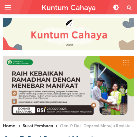
Kuntum Cahaya
Home
Surat Pembaca
Gen Z: Dari Depresi Menuju Resistensi, Islam Jalan Kebangkitannya