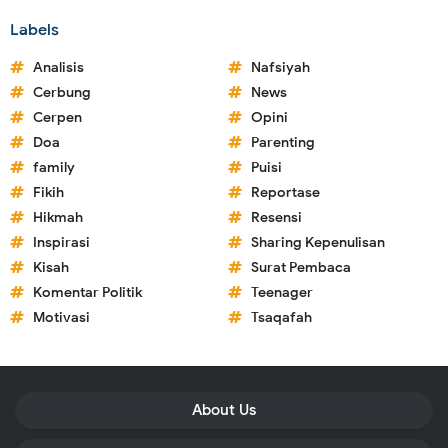
Labels
Analisis
Nafsiyah
Cerbung
News
Cerpen
Opini
Doa
Parenting
family
Puisi
Fikih
Reportase
Hikmah
Resensi
Inspirasi
Sharing Kepenulisan
Kisah
Surat Pembaca
Komentar Politik
Teenager
Motivasi
Tsaqafah
About Us