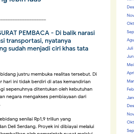
Des
Nov
____________________
Okt
AT PEMBACA - Di balik narasi
Sep
i transportasi, nyatanya
Agu
g sudah menjadi ciri khas tata
Jul
Jun
Mei
Apr
idang justru membuka realitas tersebut. Di
Mar
ari ini tidak berdiri di atas kemandirian
k lagi sepenuhnya ditentukan oleh kebutuhan
Feb
uan negara mengakses pembiayaan dari
Jan
.
Des
Nov
bidang senilai Rp1,9 triliun yang
Okt
 Deli Serdang. Proyek ini dibiayai melalui
Sep