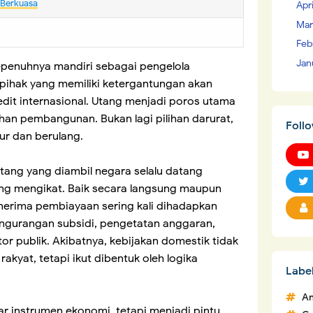
 Berkuasa
Apr
Mar
Feb
Jan
sepenuhnya mandiri sebagai pengelola
 pihak yang memiliki ketergantungan akan
dit internasional. Utang menjadi poros utama
an pembangunan. Bukan lagi pilihan darurat,
Foll
ur dan berulang.
utang yang diambil negara selalu datang
ng mengikat. Baik secara langsung maupun
nerima pembiayaan sering kali dihadapkan
pengurangan subsidi, pengetatan anggaran,
tor publik. Akibatnya, kebijakan domestik tidak
akyat, tetapi ikut dibentuk oleh logika
Labe
An
kadar instrumen ekonomi, tetapi menjadi pintu