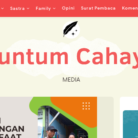
Opini
Surat Pembaca
Koment
Sastra
Family