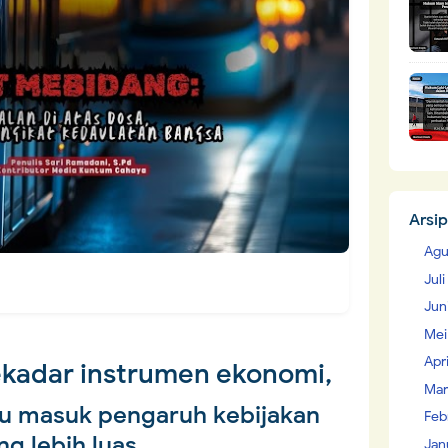
Arsip
Agu
Jul
Jun
Mei
Apr
sekadar instrumen ekonomi,
Mar
ntu masuk pengaruh kebijakan
Feb
ng lebih luas
Jan