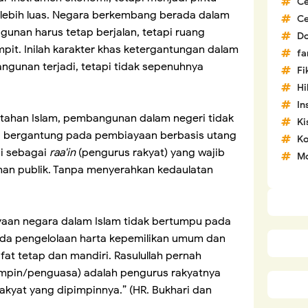
C
lebih luas. Negara berkembang berada dalam
C
ngunan harus tetap berjalan, tetapi ruang
D
pit. Inilah karakter khas ketergantungan dalam
fa
angunan terjadi, tetapi tidak sepenuhnya
Fi
H
In
tahan Islam, pembangunan dalam negeri tidak
Ki
ng bergantung pada pembiayaan berbasis utang
Ko
i sebagai
raa'in
(pengurus rakyat) yang wajib
Mo
n publik. Tanpa menyerahkan kedaulatan
yaan negara dalam Islam tidak bertumpu pada
ada pengelolaan harta kepemilikan umum dan
at tetap dan mandiri. Rasulullah pernah
mpin/penguasa) adalah pengurus rakyatnya
akyat yang dipimpinnya.” (HR. Bukhari dan