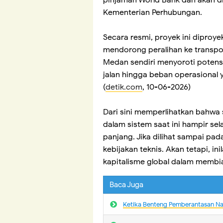
pinjaman World Bank dan akan di
Kementerian Perhubungan.
Secara resmi, proyek ini diproy
mendorong peralihan ke transpor
Medan sendiri menyoroti potensi
jalan hingga beban operasional
(
detik.com
, 10-06-2026)
Dari sini memperlihatkan bahwa
dalam sistem saat ini hampir sel
panjang. Jika dilihat sampai pad
kebijakan teknis. Akan tetapi, in
kapitalisme global dalam memb
Baca Juga
Ketika Benteng Pemberantasan N