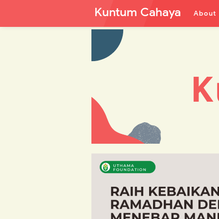
Kuntum Cahaya
About