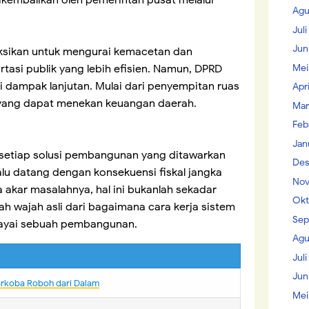
kembalikan oleh pemerintah pusat melalui
Agu
Jul
Jun
eksikan untuk mengurai kemacetan dan
Mei
tasi publik yang lebih efisien. Namun, DPRD
 dampak lanjutan. Mulai dari penyempitan ruas
Apr
 yang dapat menekan keuangan daerah.
Mar
Feb
Jan
 setiap solusi pembangunan yang ditawarkan
Des
alu datang dengan konsekuensi fiskal jangka
Nov
a akar masalahnya, hal ini bukanlah sekadar
Okt
ilah wajah asli dari bagaimana cara kerja sistem
Sep
iayai sebuah pembangunan.
Agu
Juli
Jun
arkoba Roboh dari Dalam
Mei