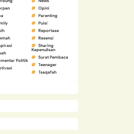
erbung
News
erpen
Opini
oa
Parenting
mily
Puisi
kih
Reportase
ikmah
Resensi
spirasi
Sharing
Kepenulisan
sah
Surat Pembaca
mentar Politik
Teenager
tivasi
Tsaqafah