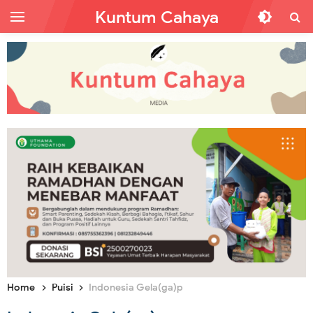
Kuntum Cahaya
Home
Puisi
Indonesia Gela(ga)p