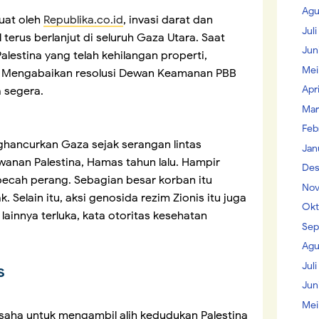
Agu
uat oleh
Republika.co.id
, invasi darat dan
Jul
 terus berlanjut di seluruh Gaza Utara. Saat
Jun
lestina yang telah kehilangan properti,
Mei
. Mengabaikan resolusi Dewan Keamanan PBB
Apr
 segera.
Mar
Feb
ghancurkan Gaza sejak serangan lintas
Jan
anan Palestina, Hamas tahun lalu. Hampir
Des
pecah perang. Sebagian besar korban itu
Nov
Selain itu, aksi genosida rezim Zionis itu juga
Okt
ainnya terluka, kata otoritas kesehatan
Sep
Agu
Juli
s
Jun
Mei
rusaha untuk mengambil alih kedudukan Palestina