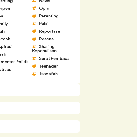
erbung
News
erpen
Opini
oa
Parenting
mily
Puisi
kih
Reportase
ikmah
Resensi
spirasi
Sharing
Kepenulisan
sah
Surat Pembaca
mentar Politik
Teenager
tivasi
Tsaqafah