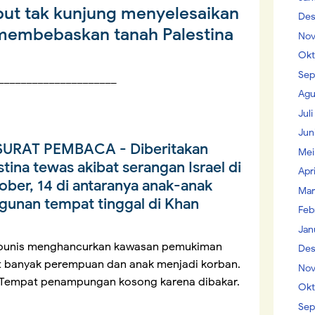
ut tak kunjung menyelesaikan
Des
membebaskan tanah Palestina
Nov
Okt
Sep
_____________________
Agu
Jul
Jun
SURAT PEMBACA
- Diberitakan
Mei
tina tewas akibat serangan Israel di
Apr
ber, 14 di antaranya anak-anak
Mar
gunan tempat tinggal di Khan
Feb
Jan
n Younis menghancurkan kawasan pemukiman
Des
t banyak perempuan dan anak menjadi korban.
Nov
. Tempat penampungan kosong karena dibakar.
Okt
Sep