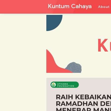
Kuntum Cahaya
About