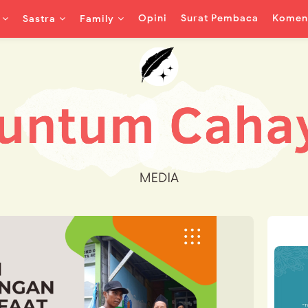
Opini
Surat Pembaca
Koment
Sastra
Family