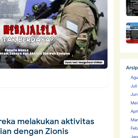
Arsip
Agu
Jul
Jun
Mei
Apr
reka melakukan aktivitas
Mar
Feb
an dengan Zionis
Jan