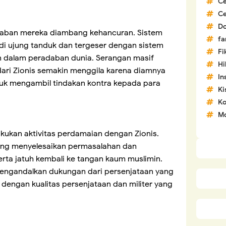
C
C
D
adaban mereka diambang kehancuran. Sistem
fa
i ujung tanduk dan tergeser dengan sistem
Fi
dalam peradaban dunia. Serangan masif
H
dari Zionis semakin menggila karena diamnya
In
uk mengambil tindakan kontra kepada para
Ki
Ko
Mo
kukan aktivitas perdamaian dengan Zionis.
ung menyelesaikan permasalahan dan
rta jatuh kembali ke tangan kaum muslimin.
mengandalkan dukungan dari persenjataan yang
 dengan kualitas persenjataan dan militer yang