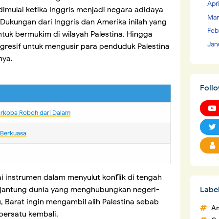
Apr
imulai ketika Inggris menjadi negara adidaya
Mar
 Dukungan dari Inggris dan Amerika inilah yang
Feb
k bermukim di wilayah Palestina. Hingga
Jan
 agresif untuk mengusir para penduduk Palestina
nya.
Foll
arkoba Roboh dari Dalam
 Berkuasa
i instrumen dalam menyulut konflik di tengah
Labe
h jantung dunia yang menghubungkan negeri-
, Barat ingin mengambil alih Palestina sebab
An
bersatu kembali.