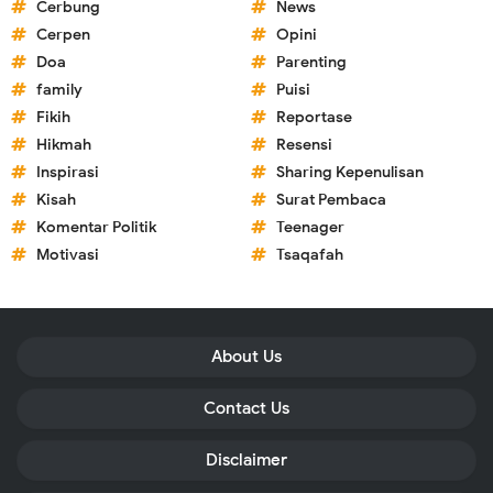
Cerbung
News
Cerpen
Opini
Doa
Parenting
family
Puisi
Fikih
Reportase
Hikmah
Resensi
Inspirasi
Sharing Kepenulisan
Kisah
Surat Pembaca
Komentar Politik
Teenager
Motivasi
Tsaqafah
About Us
Contact Us
Disclaimer