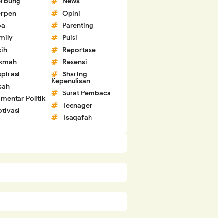
erbung
News
erpen
Opini
oa
Parenting
mily
Puisi
kih
Reportase
ikmah
Resensi
spirasi
Sharing
Kepenulisan
sah
Surat Pembaca
mentar Politik
Teenager
tivasi
Tsaqafah