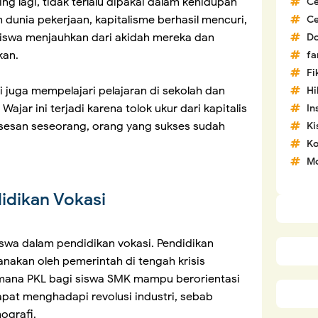
g lagi, tidak terlalu dipakai dalam kehidupan
C
 dunia pekerjaan, kapitalisme berhasil mencuri,
C
iswa menjauhkan dari akidah mereka dan
D
kan.
fa
Fi
uga mempelajari pelajaran di sekolah dan
H
ajar ini terjadi karena tolok ukur dari kapitalis
In
ksesan seseorang, orang yang sukses sudah
Ki
Ko
Mo
idikan Vokasi
wa dalam pendidikan vokasi. Pendidikan
nakan oleh pemerintah di tengah krisis
imana PKL bagi siswa SMK mampu berorientasi
at menghadapi revolusi industri, sebab
ografi.