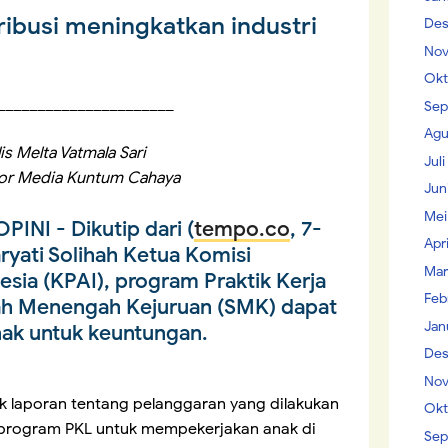
ribusi meningkatkan industri
Des
Nov
Okt
______________________
Sep
Agu
is Melta Vatmala Sari
Jul
tor Media Kuntum Cahaya
Jun
Mei
OPINI
- Dikutip dari (
tempo.co
, 7-
Apr
yati Solihah Ketua Komisi
Mar
sia (KPAI), program Praktik Kerja
Feb
lah Menengah Kejuruan (SMK) dapat
Jan
ak untuk keuntungan.
Des
Nov
 laporan tentang pelanggaran yang dilakukan
Okt
 program PKL untuk mempekerjakan anak di
Sep