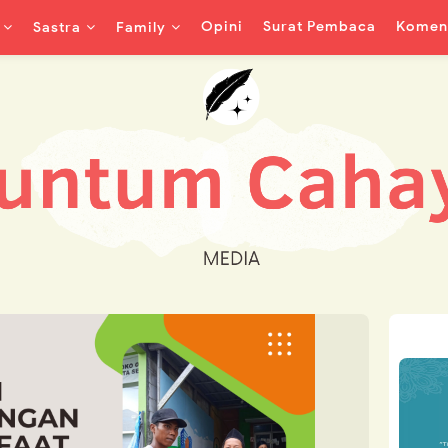
Opini
Surat Pembaca
Koment
Sastra
Family