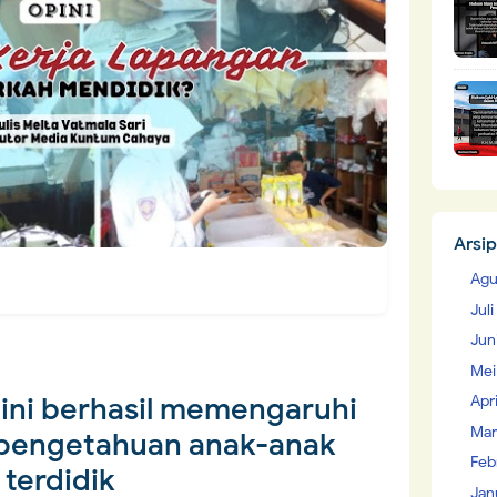
Arsip
Agu
Jul
Jun
Mei
 ini berhasil memengaruhi
Apr
Mar
 pengetahuan anak-anak
Feb
terdidik
Jan