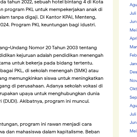
a tahun 2022, sebuah hotel bintang 4 di Kota
Agu
an program PKL untuk mempekerjakan anak di
Jul
am tanpa digaji. Di Kantor KPAI, Menteng,
Jun
2024. Program PKL keuntungan bagi idustri.
Mei
Apr
Mar
ndang-Undang Nomor 20 Tahun 2003 tentang
ndidikan kejuruan adalah pendidikan menengah
Feb
ama untuk bekerja pada bidang tertentu.
Jan
bagai PKL, di sekolah menengah (SMK) atau
Des
 yang memungkinkan siswa untuk meningkatkan
Nov
gang di perusahaan. Adanya sekolah vokasi di
Okt
erupakan upaya untuk menghubungkan dunia
Sep
 (DUDI). Akibatnya, program ini muncul.
Agu
Juli
Jun
ntungan, program ini rawan menjadi cara
Mei
wa dan mahasiswa dalam kapitalisme. Beban