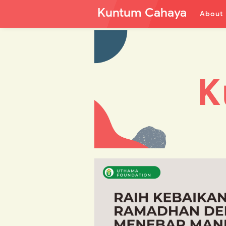
Kuntum Cahaya
About