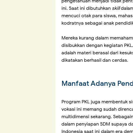
pengetahuan menjadi tidak pentin
ini. Saat ini dibutuhkan
skill
dalam
mencuci otak para siswa, mahas
kodratnya sebagai anak pendidi
Mereka kurang dalam memahami j
disibukkan dengan kegiatan PKL. W
adalah materi berasal dari kesu
dikatakan berhasil dan cerdas.
Manfaat Adanya Pend
Program PKL juga membentuk sis
vokasi ini memang sudah direnca
multidimensi sekarang. Sebaga
dalam penyiapan SDM supaya dap
Indonesia saat ini dalam era dem