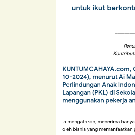
untuk ikut berkont
________
Penul
Kontribu
KUNTUMCAHAYA.com, 
10-2024), menurut Ai Mar
Perlindungan Anak Indone
Lapangan (PKL) di Seko
menggunakan pekerja an
Ia mengatakan, menerima banyak
oleh bisnis yang memanfaatkan