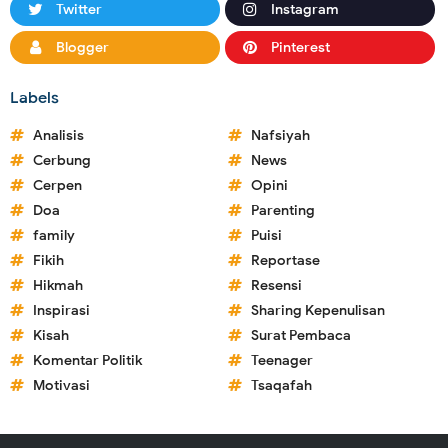
Twitter
Instagram
Blogger
Pinterest
Labels
Analisis
Nafsiyah
Cerbung
News
Cerpen
Opini
Doa
Parenting
family
Puisi
Fikih
Reportase
Hikmah
Resensi
Inspirasi
Sharing Kepenulisan
Kisah
Surat Pembaca
Komentar Politik
Teenager
Motivasi
Tsaqafah