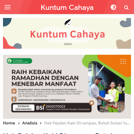
Kuntum Cahaya
Home
Analisis
Hak Pejalan Kaki Dirampas, Butuh Solusi Tuntas