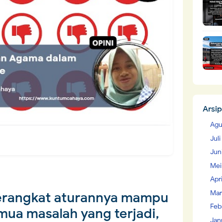
Arsip
Agu
Jul
Jun
Mei
Apr
Mar
erangkat aturannya mampu
Feb
a masalah yang terjadi,
Jan