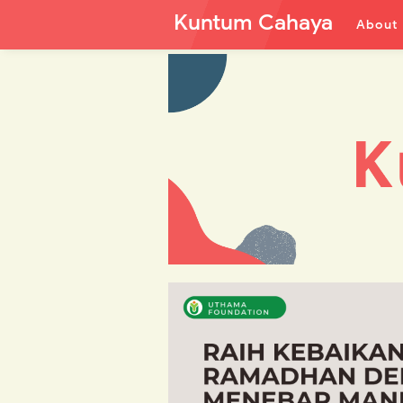
Kuntum Cahaya
About