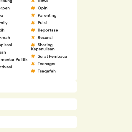
erbung
News
erpen
Opini
oa
Parenting
mily
Puisi
kih
Reportase
ikmah
Resensi
spirasi
Sharing
Kepenulisan
sah
Surat Pembaca
mentar Politik
Teenager
tivasi
Tsaqafah