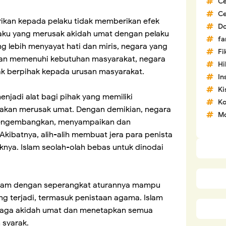
C
C
erikan kepada pelaku tidak memberikan efek
D
laku yang merusak akidah umat dengan pelaku
fa
g lebih menyayat hati dan miris, negara yang
Fi
dan memenuhi kebutuhan masyarakat, negara
H
ak berpihak kepada urusan masyarakat.
In
Ki
njadi alat bagi pihak yang memiliki
Ko
 akan merusak umat. Dengan demikian, negara
Mo
mengembangkan, menyampaikan dan
ibatnya, alih-alih membuat jera para penista
iknya. Islam seolah-olah bebas untuk dinodai
Islam dengan seperangkat aturannya mampu
 terjadi, termasuk penistaan agama. Islam
jaga akidah umat dan menetapkan semua
 syarak.