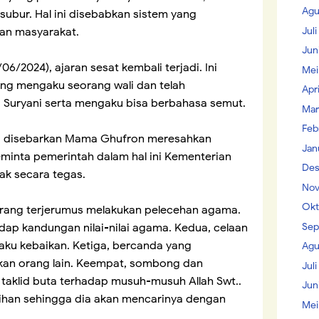
Agu
ubur. Hal ini disebabkan sistem yang
Jul
an masyarakat.
Jun
/06/2024), ajaran sesat kembali terjadi. Ini
Mei
ng mengaku seorang wali dan telah
Apr
Suryani serta mengaku bisa berbahasa semut.
Mar
Feb
ng disebarkan Mama Ghufron meresahkan
Jan
eminta pemerintah dalam hal ini Kementerian
Des
ak secara tegas.
Nov
Okt
orang terjerumus melakukan pelecehan agama.
Sep
dap kandungan nilai-nilai agama. Kedua, celaan
aku kebaikan. Ketiga, bercanda yang
Agu
kan orang lain. Keempat, sombong dan
Juli
 taklid buta terhadap musuh-musuh Allah Swt..
Jun
bihan sehingga dia akan mencarinya dengan
Mei