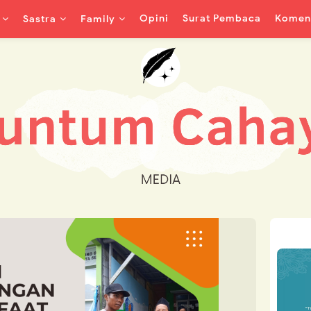
Opini
Surat Pembaca
Koment
Sastra
Family