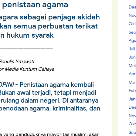
 penistaan agama
Des
egara sebagai penjaga akidah
Nov
Okt
an semua perbuatan terikat
Sep
n hukum syarak
Agu
______________________
Jul
Jun
Penulis Irmawati
Mei
or Media Kuntum Cahaya
Apr
Mar
PINI
- Penistaan agama kembali
Feb
ukan awal terjadi, tetapi menjadi
Jan
ulang dalam negeri. Di antaranya
penodaan agama, kriminalitas, dan
Des
Nov
Okt
Sep
a yang penduduknya mayoritas muslim, akan