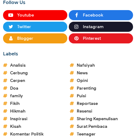
Follow Us
Youtube
Facebook
Twitter
Instagram
Blogger
Pinterest
Labels
Analisis
Nafsiyah
Cerbung
News
Cerpen
Opini
Doa
Parenting
family
Puisi
Fikih
Reportase
Hikmah
Resensi
Inspirasi
Sharing Kepenulisan
Kisah
Surat Pembaca
Komentar Politik
Teenager