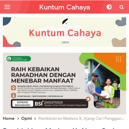
Kuntum Cahaya
Home
Opini
Pemblokiran Medsos X, Ajang Cari Panggungkah?