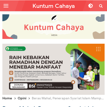
Kuntum Cahaya
Home
Opini
Beras Mahal, Penerapan Syariat Islam Mampu Mengatasinya