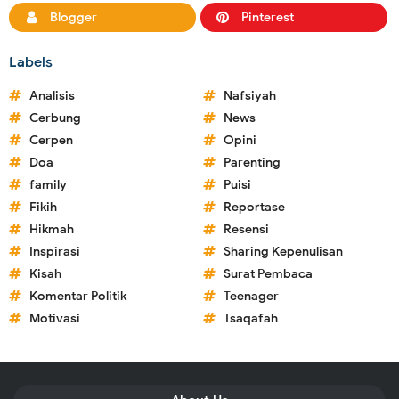
Blogger
Pinterest
Labels
Analisis
Nafsiyah
Cerbung
News
Cerpen
Opini
Doa
Parenting
family
Puisi
Fikih
Reportase
Hikmah
Resensi
Inspirasi
Sharing Kepenulisan
Kisah
Surat Pembaca
Komentar Politik
Teenager
Motivasi
Tsaqafah