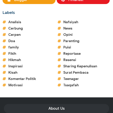
Labels
Analisis
Nafsiyah
Cerbung
News
Cerpen
Opini
Doa
Parenting
family
Puisi
Fikih
Reportase
Hikmah
Resensi
Inspirasi
Sharing Kepenulisan
Kisah
Surat Pembaca
Komentar Politik
Teenager
Motivasi
Tsaqafah
About Us