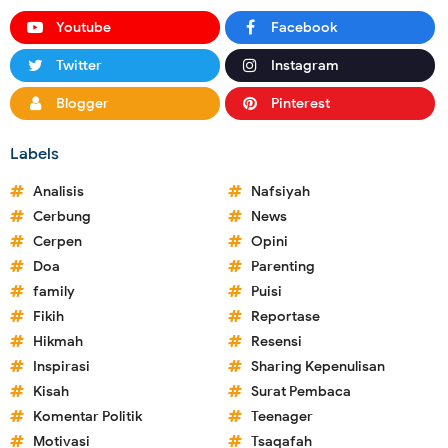
Youtube
Facebook
Twitter
Instagram
Blogger
Pinterest
Labels
Analisis
Nafsiyah
Cerbung
News
Cerpen
Opini
Doa
Parenting
family
Puisi
Fikih
Reportase
Hikmah
Resensi
Inspirasi
Sharing Kepenulisan
Kisah
Surat Pembaca
Komentar Politik
Teenager
Motivasi
Tsaqafah