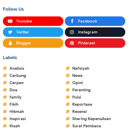
Follow Us
Youtube
Facebook
Twitter
Instagram
Blogger
Pinterest
Labels
Analisis
Nafsiyah
Cerbung
News
Cerpen
Opini
Doa
Parenting
family
Puisi
Fikih
Reportase
Hikmah
Resensi
Inspirasi
Sharing Kepenulisan
Kisah
Surat Pembaca