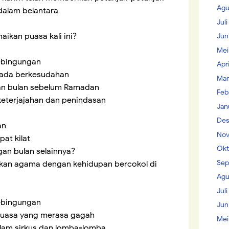
Agu
dalam belantara
Jul
ikan puasa kali ini?
Jun
Mei
ebingungan
Apr
iada berkesudahan
Mar
kan bulan sebelum Ramadan
Feb
eterjajahan dan penindasan
Jan
Des
an
Nov
at kilat
Okt
n bulan selainnya?
Sep
hkan agama dengan kehidupan bercokol di
Agu
Juli
ebingungan
Jun
guasa yang merasa gagah
Mei
alam sirkus dan lomba-lomba