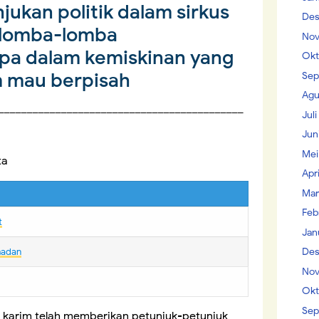
ukan politik dalam sirkus
Des
 lomba-lomba
Nov
apa dalam kemiskinan yang
Okt
 mau berpisah
Sep
Agu
___________________________________________
Jul
Jun
Mei
ta
Apr
Mar
Feb
t
Jan
Des
madan
Nov
Okt
Sep
karim telah memberikan petunjuk-petunjuk