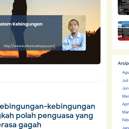
Arsip
Agu
Jul
Jun
Mei
kebingungan-kebingungan
Apr
Mar
gkah polah penguasa yang
Feb
rasa gagah
Jan