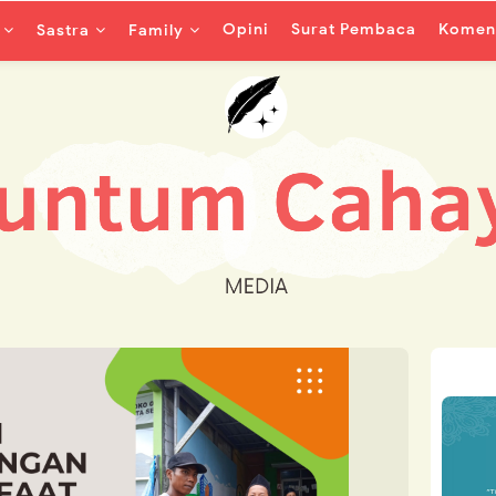
Opini
Surat Pembaca
Koment
Sastra
Family