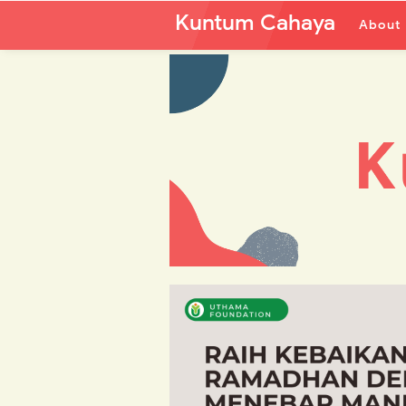
Kuntum Cahaya
About