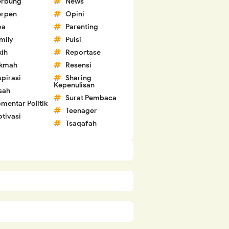
erbung
News
erpen
Opini
oa
Parenting
mily
Puisi
kih
Reportase
ikmah
Resensi
spirasi
Sharing
Kepenulisan
sah
Surat Pembaca
mentar Politik
Teenager
tivasi
Tsaqafah