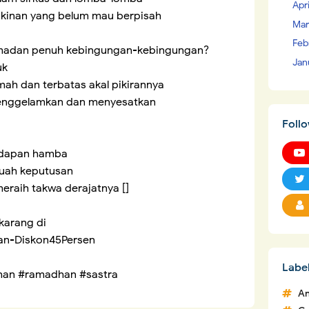
Apr
skinan yang belum mau berpisah
Mar
Feb
amadan penuh kebingungan-kebingungan?
Jan
uk
ah dan terbatas akal pikirannya
nenggelamkan dan menyesatkan
Foll
hadapan hamba
buah keputusan
raih takwa derajatnya []
ekarang di
han-Diskon45Persen
Labe
dhan #ramadhan #sastra
An