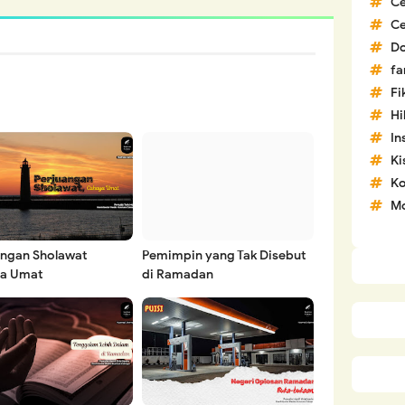
C
C
D
fa
Fi
H
In
Ki
Ko
Mo
angan Sholawat
Pemimpin yang Tak Disebut
a Umat
di Ramadan