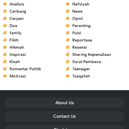
Analisis
Nafsiyah
Cerbung
News
Cerpen
Opini
Doa
Parenting
family
Puisi
Fikih
Reportase
Hikmah
Resensi
Inspirasi
Sharing Kepenulisan
Kisah
Surat Pembaca
Komentar Politik
Teenager
Motivasi
Tsaqafah
About Us
Contact Us