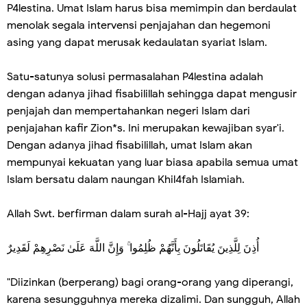
P4lestina. Umat Islam harus bisa memimpin dan berdaulat
menolak segala intervensi penjajahan dan hegemoni
asing yang dapat merusak kedaulatan syariat Islam.
Satu-satunya solusi permasalahan P4lestina adalah
dengan adanya jihad fisabilillah sehingga dapat mengusir
penjajah dan mempertahankan negeri Islam dari
penjajahan kafir Zion*s. Ini merupakan kewajiban syar'i.
Dengan adanya jihad fisabilillah, umat Islam akan
mempunyai kekuatan yang luar biasa apabila semua umat
Islam bersatu dalam naungan Khil4fah Islamiah.
Allah Swt. berfirman dalam surah al-Hajj ayat 39:
أُذِنَ لِلَّذِينَ يُقَاتَلُونَ بِأَنَّهُمْ ظُلِمُوا ۚ وَإِنَّ اللَّهَ عَلَىٰ نَصْرِهِمْ لَقَدِيرٌ
"Diizinkan (berperang) bagi orang-orang yang diperangi,
karena sesungguhnya mereka dizalimi. Dan sungguh, Allah