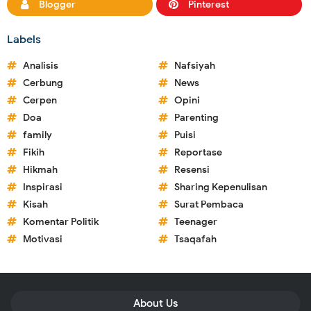
Blogger
Pinterest
Labels
Analisis
Nafsiyah
Cerbung
News
Cerpen
Opini
Doa
Parenting
family
Puisi
Fikih
Reportase
Hikmah
Resensi
Inspirasi
Sharing Kepenulisan
Kisah
Surat Pembaca
Komentar Politik
Teenager
Motivasi
Tsaqafah
About Us