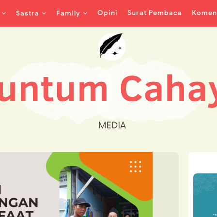
Opini
Surat Pembaca
Koment
Sastra
Family