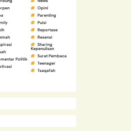
erbung
News
erpen
Opini
oa
Parenting
mily
Puisi
kih
Reportase
ikmah
Resensi
spirasi
Sharing
Kepenulisan
sah
Surat Pembaca
mentar Politik
Teenager
tivasi
Tsaqafah