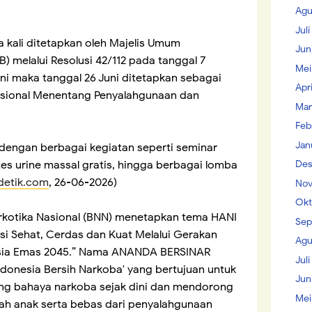
Agu
Jul
 kali ditetapkan oleh Majelis Umum
Jun
) melalui Resolusi 42/112 pada tanggal 7
Mei
ini maka tanggal 26 Juni ditetapkan sebagai
Apr
ternasional Menentang Penyalahgunaan dan
Mar
Feb
Jan
si dengan berbagai kegiatan seperti seminar
Des
 tes urine massal gratis, hingga berbagai lomba
detik.com
, 26-06-2026)
Nov
Okt
arkotika Nasional (BNN) menetapkan tema HANI
Sep
i Sehat, Cerdas dan Kuat Melalui Gerakan
Agu
esia Emas 2045.” Nama ANANDA BERSINAR
Juli
donesia Bersih Narkoba' yang bertujuan untuk
Jun
 bahaya narkoba sejak dini dan mendorong
Mei
ah anak serta bebas dari penyalahgunaan