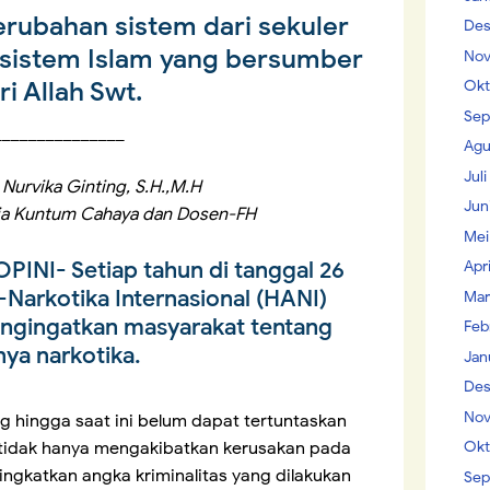
erubahan sistem dari sekuler
Des
 sistem Islam yang bersumber
Nov
ri Allah Swt.
Okt
Sep
_______________
Agu
Jul
a Nurvika Ginting, S.H.,M.H
Jun
ia Kuntum Cahaya dan Dosen-FH
Mei
I- Setiap tahun di tanggal 26
Apr
i-Narkotika Internasional (HANI)
Mar
engingatkan masyarakat tentang
Feb
nya narkotika.
Jan
Des
Nov
g hingga saat ini belum dapat tertuntaskan
Okt
i tidak hanya mengakibatkan kerusakan pada
ningkatkan angka kriminalitas yang dilakukan
Sep