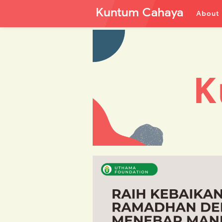
Kuntum Cahaya
About