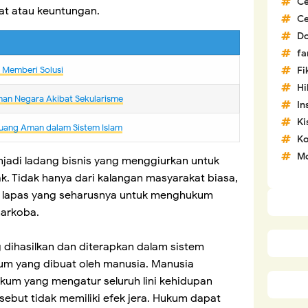
C
aat atau keuntungan.
C
D
fa
m Memberi Solusi
Fi
H
nan Negara Akibat Sekularisme
In
Ki
uang Aman dalam Sistem Islam
Ko
Mo
njadi ladang bisnis yang menggiurkan untuk
. Tidak hanya dari kalangan masyarakat biasa,
 lapas yang seharusnya untuk menghukum
narkoba.
g dihasilkan dan diterapkan dalam sistem
kum yang dibuat oleh manusia. Manusia
kum yang mengatur seluruh lini kehidupan
ebut tidak memiliki efek jera. Hukum dapat