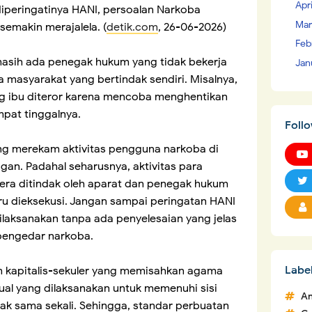
Apr
diperingatinya HANI, persoalan Narkoba
Mar
semakin merajalela. (
detik.com
, 26-06-2026)
Feb
masih ada penegak hukum yang tidak bekerja
Jan
masyarakat yang bertindak sendiri. Misalnya,
ang ibu diteror karena mencoba menghentikan
mpat tinggalnya.
Foll
ang merekam aktivitas pengguna narkoba di
an. Padahal seharusnya, aktivitas para
ra ditindak oleh aparat dan penegak hukum
ru dieksekusi. Jangan sampai peringatan HANI
laksanakan tanpa ada penyelesaian yang jelas
pengedar narkoba.
Labe
tem kapitalis-sekuler yang memisahkan agama
ual yang dilaksanakan untuk memenuhi sisi
An
dak sama sekali. Sehingga, standar perbuatan