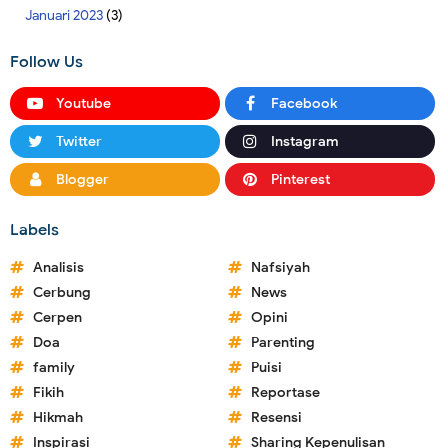
Januari 2023
(3)
Follow Us
Youtube
Facebook
Twitter
Instagram
Blogger
Pinterest
Labels
Analisis
Nafsiyah
Cerbung
News
Cerpen
Opini
Doa
Parenting
family
Puisi
Fikih
Reportase
Hikmah
Resensi
Inspirasi
Sharing Kepenulisan