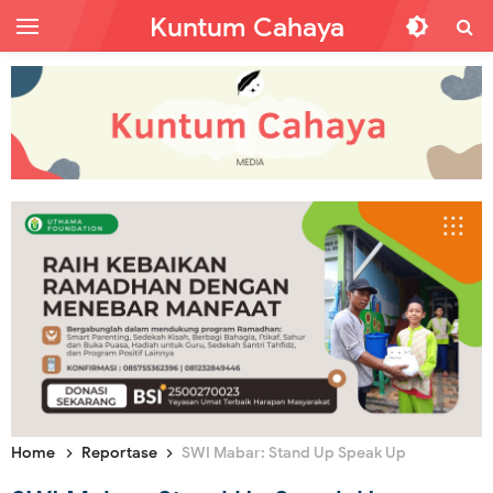
Kuntum Cahaya
Home
Reportase
SWI Mabar: Stand Up Speak Up