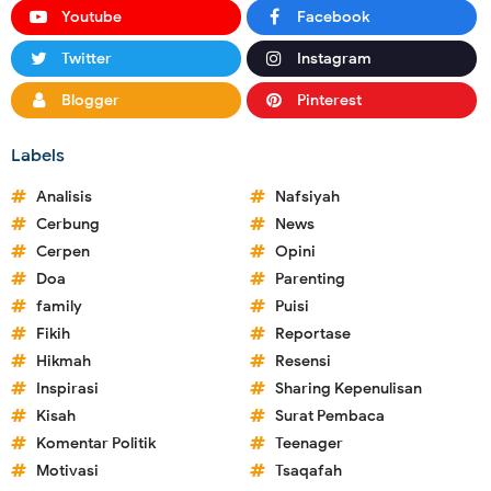
Youtube
Facebook
Twitter
Instagram
Blogger
Pinterest
Labels
Analisis
Nafsiyah
Cerbung
News
Cerpen
Opini
Doa
Parenting
family
Puisi
Fikih
Reportase
Hikmah
Resensi
Inspirasi
Sharing Kepenulisan
Kisah
Surat Pembaca
Komentar Politik
Teenager
Motivasi
Tsaqafah