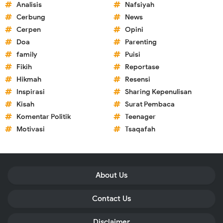
Analisis
Nafsiyah
Cerbung
News
Cerpen
Opini
Doa
Parenting
family
Puisi
Fikih
Reportase
Hikmah
Resensi
Inspirasi
Sharing Kepenulisan
Kisah
Surat Pembaca
Komentar Politik
Teenager
Motivasi
Tsaqafah
About Us
Contact Us
Disclaimer