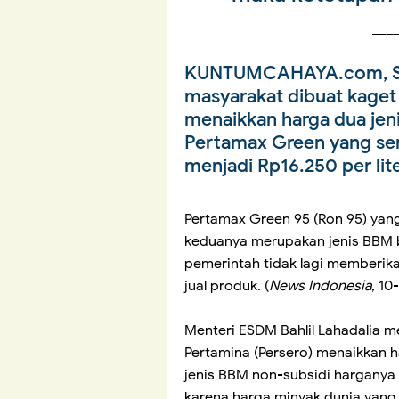
___
KUNTUMCAHAYA.com, S
masyarakat dibuat kaget
menaikkan harga dua jen
Pertamax Green yang sem
menjadi Rp16.250 per lite
Pertamax Green 95 (Ron 95) yang
keduanya merupakan jenis BBM be
pemerintah tidak lagi memberi
jual produk. (
News Indonesia
, 10
Menteri ESDM Bahlil Lahadalia 
Pertamina (Persero) menaikkan h
jenis BBM non-subsidi harganya
karena harga minyak dunia yang 