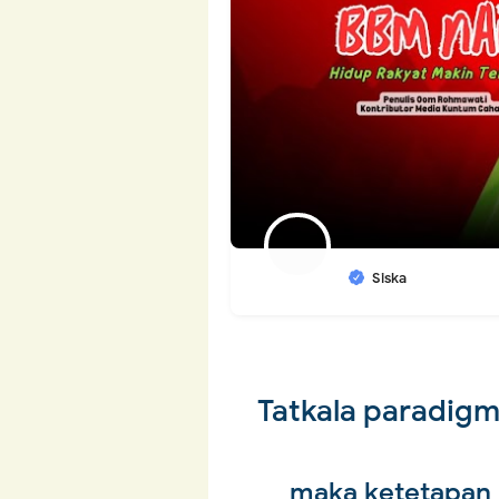
Siska
Tatkala paradig
maka ketetapan 