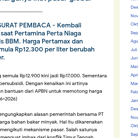
Des
__________________
Nov
URAT PEMBACA - Kembali
Okt
 saat Pertamina Perta Niaga
Sep
is BBM. Harga Pertamax dan
Agu
ula Rp12.300 per liter berubah
Jul
r.
Jun
Mei
Apr
 semula Rp12.900 kini jadi Rp17.000. Sementara
rsubsidi. Dengan kenaikan ini artinya
Mar
kan bantuan dari APBN untuk memotong harga
Feb
-6-2026)
Jan
Des
mengungkapkan alasan pemerintah bersama PT
Nov
arga bahan bakar minyak. Hal itu dikarenakan
Okt
 mengikuti mekanisme pasar. Salah satunya
Sep
menguat imbas dari konflik Timur Tengah.