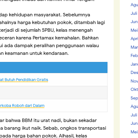
Agu
Jul
adap kehidupan masyarakat. Sebelumnya
Jun
halnya harga kebutuhan pokok, ditambah lagi
erjadi di sejumlah SPBU, kelas menengah
Mei
s eceran karena Pertamax kemahalan. Bahkan
Apr
ui ada dampak peralihan penggunaan walau
Mar
an keamanan untuk kendaraan.
Feb
Jan
Des
t Butuh Pendidikan Gratis
Nov
Okt
Sep
arkoba Roboh dari Dalam
Agu
Juli
ar bahwa BBM itu urat nadi, bukan sekadar
Jun
a barang ikut naik. Sebab, ongkos transportasi
Mei
da harga bahan pokok. Alhasil, kelas