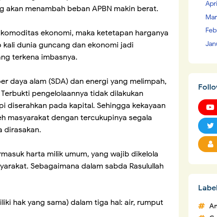
Apr
ang akan menambah beban APBN makin berat.
Mar
Feb
 komoditas ekonomi, maka ketetapan harganya
Jan
p kali dunia guncang dan ekonomi jadi
ang terkena imbasnya.
ber daya alam (SDA) dan energi yang melimpah,
Foll
 Terbukti pengelolaannya tidak dilakukan
api diserahkan pada kapital. Sehingga kekayaan
leh masyarakat dengan tercukupinya segala
a dirasakan.
masuk harta milik umum, yang wajib dikelola
yarakat. Sebagaimana dalam sabda Rasulullah
Labe
iki hak yang sama) dalam tiga hal: air, rumput
An