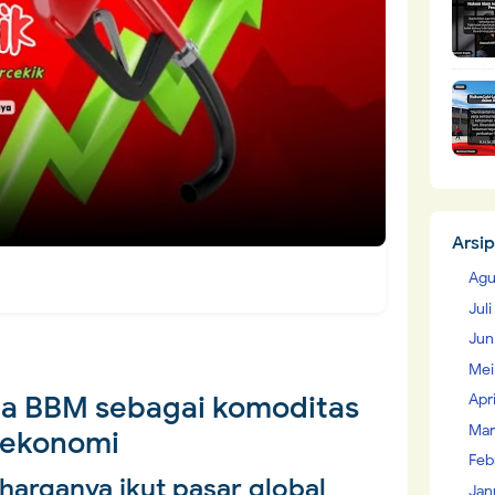
Arsip
Agu
Jul
Jun
Mei
ma BBM sebagai komoditas
Apr
Mar
ekonomi
Feb
harganya ikut pasar global
Jan