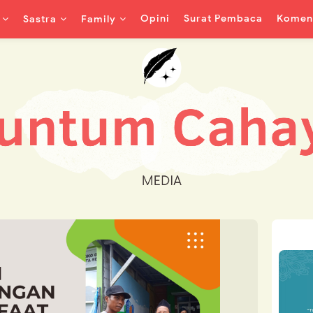
Opini
Surat Pembaca
Koment
Sastra
Family