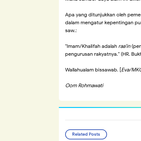
Apa yang ditunjukkan oleh peme
dalam mengatur kepentingan publ
saw.:
"Imam/Khalifah adalah
raa'in
(pen
pengurusan rakyatnya." (HR. Bukh
Wallahualam bissawab. [
Eva/MK
Oom Rohmawati
Related Posts