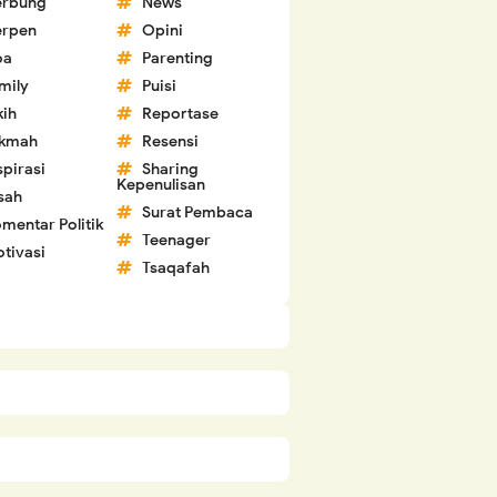
erbung
News
erpen
Opini
oa
Parenting
mily
Puisi
kih
Reportase
ikmah
Resensi
spirasi
Sharing
Kepenulisan
sah
Surat Pembaca
mentar Politik
Teenager
tivasi
Tsaqafah