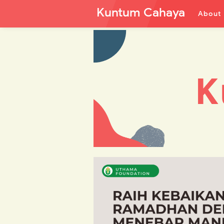
Kuntum Cahaya
About