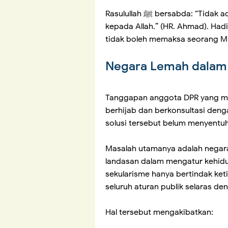
Rasulullah ﷺ bersabda: “Tidak ada ketaatan kepada makhluk dalam bermaksiat
kepada Allah.” (HR. Ahmad). Ha
tidak boleh memaksa seorang M
Negara Lemah dalam 
Tanggapan anggota DPR yang m
berhijab dan berkonsultasi den
solusi tersebut belum menyentuh
Masalah utamanya adalah negara 
landasan dalam mengatur kehidu
sekularisme hanya bertindak ket
seluruh aturan publik selaras den
Hal tersebut mengakibatkan: