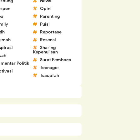
erbung
News
erpen
Opini
oa
Parenting
mily
Puisi
kih
Reportase
ikmah
Resensi
spirasi
Sharing
Kepenulisan
sah
Surat Pembaca
mentar Politik
Teenager
tivasi
Tsaqafah