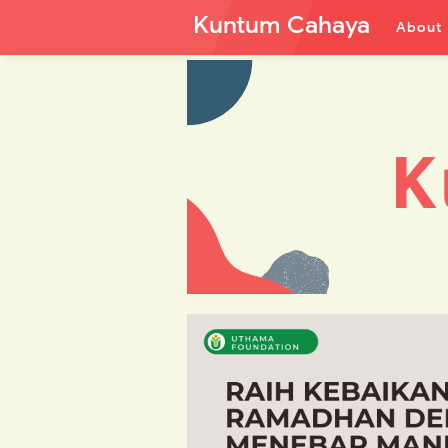
Kuntum Cahaya
About