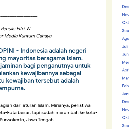
Des
_________________
Nov
Okt
Penulis Fitri. N
Sep
or Media Kuntum Cahaya
Agu
Jul
OPINI
- Indonesia adalah negeri
Jun
g mayoritas beragama Islam.
Mei
n jaminan bagi penganutnya untuk
Apr
lankan kewajibannya sebagai
Mar
tu kewajiban tersebut adalah
Feb
sempurna.
Jan
Des
gian dari aturan Islam. Mirisnya, peristiwa
Nov
kota-kota besar, tapi sudah merambah ke kota-
Okt
di Purwokerto, Jawa Tengah.
Sep