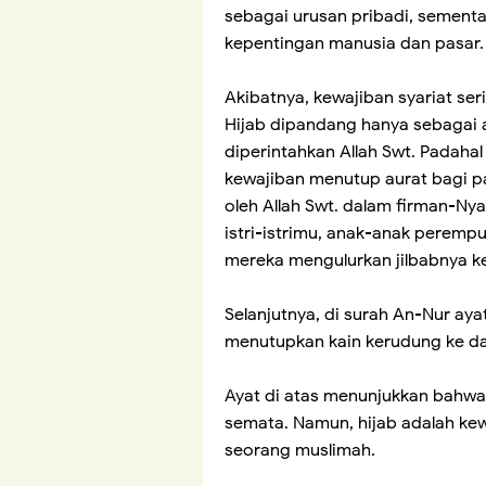
sebagai urusan pribadi, sement
kepentingan manusia dan pasar.
Akibatnya, kewajiban syariat se
Hijab dipandang hanya sebagai a
diperintahkan Allah Swt. Padaha
kewajiban menutup aurat bagi pa
oleh Allah Swt. dalam firman-Nya
istri-istrimu, anak-anak peremp
mereka mengulurkan jilbabnya ke
Selanjutnya, di surah An-Nur aya
menutupkan kain kerudung ke da
Ayat di atas menunjukkan bahwa h
semata. Namun, hijab adalah kewa
seorang muslimah.