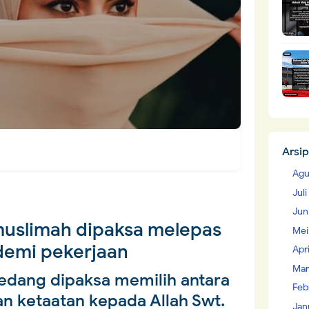
Arsip
Agu
Jul
Jun
muslimah dipaksa melepas
Mei
 demi pekerjaan
Apr
Mar
edang dipaksa memilih antara
Feb
n ketaatan kepada Allah Swt.
Jan