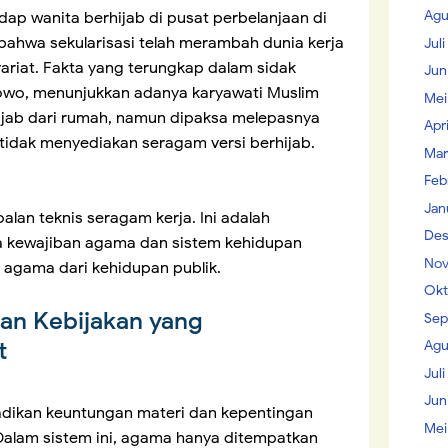
Agu
dap wanita berhijab di pusat perbelanjaan di
bahwa sekularisasi telah merambah dunia kerja
Jul
riat. Fakta yang terungkap dalam sidak
Jun
bowo, menunjukkan adanya karyawati Muslim
Mei
jab dari rumah, namun dipaksa melepasnya
Apr
tidak menyediakan seragam versi berhijab.
Mar
Feb
Jan
alan teknis seragam kerja. Ini adalah
Des
a kewajiban agama dan sistem kehidupan
Nov
 agama dari kehidupan publik.
Okt
an Kebijakan yang
Sep
t
Agu
Juli
Jun
jadikan keuntungan materi dan kepentingan
Mei
 Dalam sistem ini, agama hanya ditempatkan