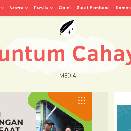
Opini
Surat Pembaca
Koment
Sastra
Family