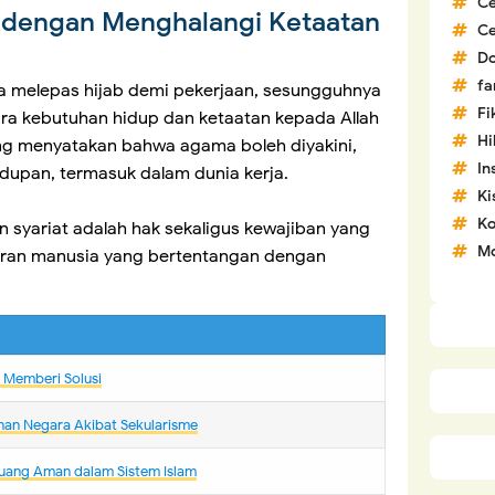
C
 dengan Menghalangi Ketaatan
C
D
fa
a melepas hijab demi pekerjaan, sesungguhnya
Fi
ara kebutuhan hidup dan ketaatan kepada Allah
H
yang menyatakan bahwa agama boleh diyakini,
In
idupan, termasuk dalam dunia kerja.
Ki
Ko
n syariat adalah hak sekaligus kewajiban yang
Mo
turan manusia yang bertentangan dengan
m Memberi Solusi
nan Negara Akibat Sekularisme
uang Aman dalam Sistem Islam