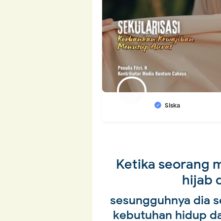
Siska
Ketika seorang 
hijab
sesungguhnya dia s
kebutuhan hidup da