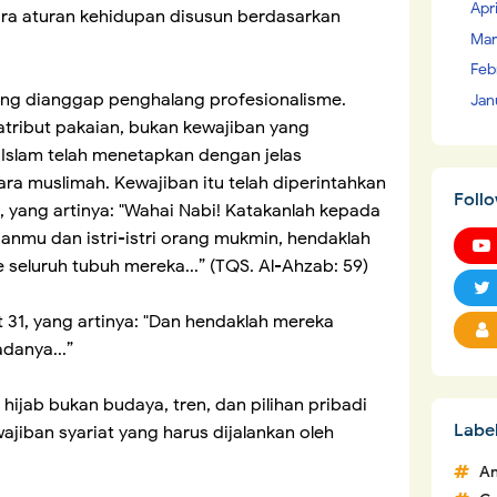
Apr
ara aturan kehidupan disusun berdasarkan
Mar
Feb
ring dianggap penghalang profesionalisme.
Jan
tribut pakaian, bukan kewajiban yang
l Islam telah menetapkan dengan jelas
ra muslimah. Kewajiban itu telah diperintahkan
Foll
, yang artinya: "Wahai Nabi! Katakanlah kepada
uanmu dan istri-istri orang mukmin, hendaklah
 seluruh tubuh mereka...” (TQS. Al-Ahzab: 59)
t 31, yang artinya: "Dan hendaklah mereka
danya...”
ijab bukan budaya, tren, dan pilihan pribadi
Labe
jiban syariat yang harus dijalankan oleh
An