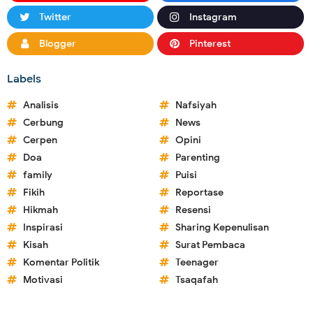
Twitter
Instagram
Blogger
Pinterest
Labels
Analisis
Nafsiyah
Cerbung
News
Cerpen
Opini
Doa
Parenting
family
Puisi
Fikih
Reportase
Hikmah
Resensi
Inspirasi
Sharing Kepenulisan
Kisah
Surat Pembaca
Komentar Politik
Teenager
Motivasi
Tsaqafah