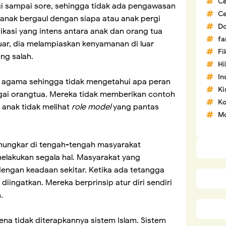
C
gi sampai sore, sehingga tidak ada pengawasan
C
anak bergaul dengan siapa atau anak pergi
D
kasi yang intens antara anak dan orang tua
fa
uar, dia melampiaskan kenyamanan di luar
Fi
g salah.
H
In
mu agama sehingga tidak mengetahui apa peran
Ki
gai orangtua. Mereka tidak memberikan contoh
Ko
 anak tidak melihat
role model
yang pantas
Mo
mungkar di tengah-tengah masyarakat
lakukan segala hal. Masyarakat yang
 dengan keadaan sekitar. Ketika ada tetangga
diingatkan. Mereka berprinsip atur diri sendiri
.
ena tidak diterapkannya sistem Islam. Sistem