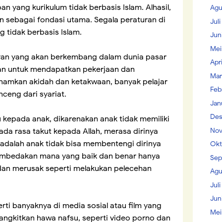
 yang kurikulum tidak berbasis Islam. Alhasil,
Agu
n sebagai fondasi utama. Segala peraturan di
Jul
 tidak berbasis Islam.
Jun
Mei
aran yang akan berkembang dalam dunia pasar
Apr
an untuk mendapatkan pekerjaan dan
Mar
namkan akidah dan ketakwaan, banyak pelajar
Feb
ceng dari syariat.
Jan
Des
 kepada anak, dikarenakan anak tidak memiliki
Nov
ada rasa takut kepada Allah, merasa dirinya
a adalah anak tidak bisa membentengi dirinya
Okt
membedakan mana yang baik dan benar hanya
Sep
h dan merusak seperti melakukan pelecehan
Agu
Juli
Jun
i banyaknya di media sosial atau film yang
Mei
gkitkan hawa nafsu, seperti video porno dan