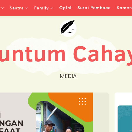
Opini
Surat Pembaca
Koment
Sastra
Family