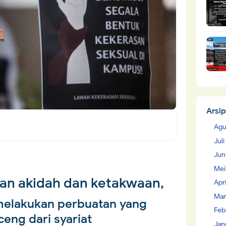
Arsip
Agu
Jul
Jun
Mei
n akidah dan ketakwaan,
Apr
Mar
melakukan perbuatan yang
Feb
eng dari syariat
Jan