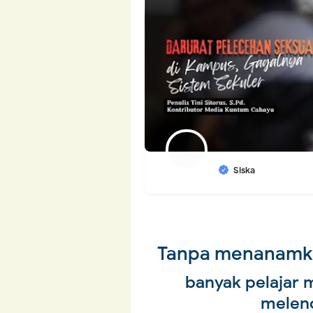
Siska
Tanpa menanamka
banyak pelajar 
melenc