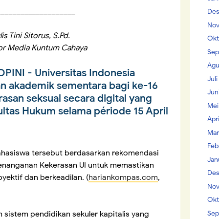
____________________
Des
Nov
is Tini Sitorus, S.Pd.
Okt
or Media Kuntum Cahaya
Sep
Agu
OPINI
- Universitas Indonesia
Jul
n akademik sementara bagi ke-16
Jun
san seksual secara digital yang
Mei
kultas Hukum selama période 15 April
Apr
Mar
Feb
ahasiswa tersebut berdasarkan rekomendasi
Jan
enanganan Kekerasan UI untuk memastikan
Des
yektif dan berkeadilan. (
hariankompas.com
,
Nov
Okt
Sep
h sistem pendidikan sekuler kapitalis yang