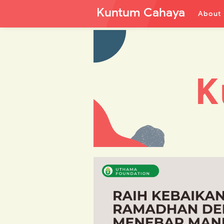
Kuntum Cahaya
About