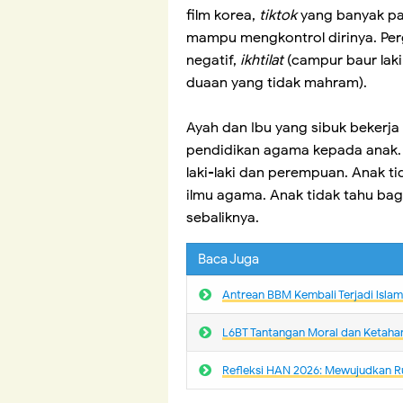
film korea,
tiktok
yang banyak pa
mampu mengkontrol dirinya. Pe
negatif,
ikhtilat
(campur baur lak
duaan yang tidak mahram).
Ayah dan Ibu yang sibuk bekerj
pendidikan agama kepada anak. 
laki-laki dan perempuan. Anak 
ilmu agama. Anak tidak tahu b
sebaliknya.
Baca Juga
Antrean BBM Kembali Terjadi lsla
L6BT Tantangan Moral dan Ketaha
Refleksi HAN 2026: Mewujudkan R