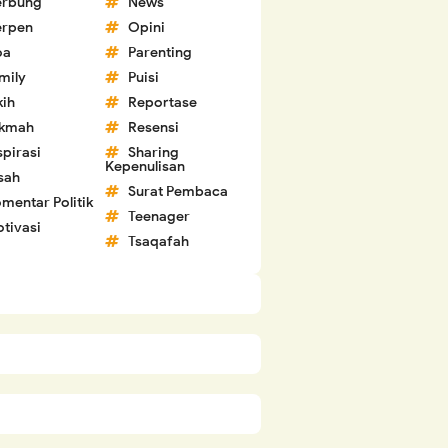
erbung
News
erpen
Opini
oa
Parenting
mily
Puisi
kih
Reportase
ikmah
Resensi
spirasi
Sharing
Kepenulisan
sah
Surat Pembaca
mentar Politik
Teenager
tivasi
Tsaqafah