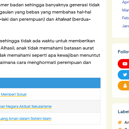
Apr
mer badan sehingga banyaknya generasi tidak
Mar
rgaulan yang bebas yang membahas hal-hal
Feb
i-laki dan perempuan) dan
khalwat
(berdua-
Jan
a sehingga tidak ada waktu untuk memberikan
Alhasil, anak tidak memahami batasan aurat
Foll
tidak memahami seperti apa kewajiban menuntut
agaimana cara menghormati perempuan dan
m Memberi Solusi
nan Negara Akibat Sekularisme
Labe
uang Aman dalam Sistem Islam
An