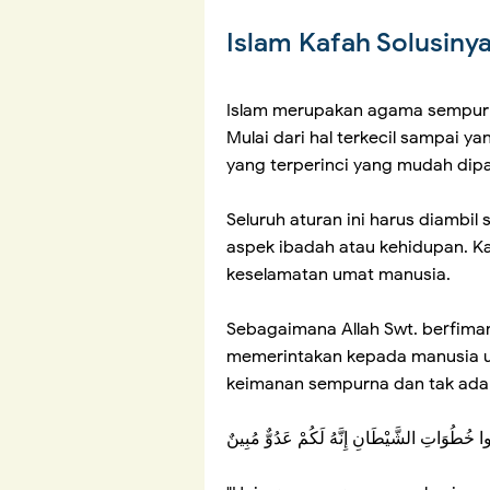
Islam Kafah Solusiny
Islam merupakan agama sempurn
Mulai dari hal terkecil sampai y
yang terperinci yang mudah dip
Seluruh aturan ini harus diambi
aspek ibadah atau kehidupan. Ka
keselamatan umat manusia.
Sebagaimana Allah Swt. berfima
memerintakan kepada manusia un
keimanan sempurna dan tak ada
بِعُوا خُطُوَاتِ الشَّيْطَانِ إِنَّهُ لَكُمْ عَدُوٌّ مُبِينٌ