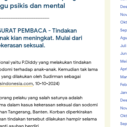
u psikis dan mental
Des
Nov
______________________
Okt
SURAT PEMBACA
- Tindakan
Sep
nak kian meningkat. Mulai dari
Agu
ekerasan seksual.
Jul
Jun
Mei
sional yaitu P.Diddy yang melakukan tindakan
odomi terhadap anak-anak. Kemudian tak lama
Apr
r yang dilakukan oleh Sudirman sebagai
Mar
sindonesia.com
, 10-10-2024)
Feb
Jan
orang pelaku yang salah satunya adalah
Des
ma dalam kasus kekerasan seksual dan sodomi
Nov
han Tangerang, Banten. Korban diperkirakan
Okt
an tindakan tersebut dilakukan hampir selama
Sep
anti asuhan berdiri.