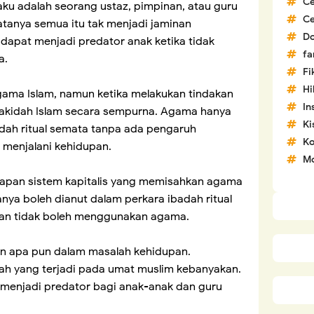
C
ku adalah seorang ustaz, pimpinan, atau guru
C
atanya semua itu tak menjadi jaminan
D
dapat menjadi predator anak ketika tidak
fa
a.
Fi
H
ama Islam, namun ketika melakukan tindakan
In
erakidah Islam secara sempurna. Agama hanya
Ki
adah ritual semata tanpa ada pengaruh
Ko
u menjalani kehidupan.
Mo
erapan sistem kapitalis yang memisahkan agama
ya boleh dianut dalam perkara ibadah ritual
an tidak boleh menggunakan agama.
 apa pun dalam masalah kehidupan.
ilah yang terjadi pada umat muslim kebanyakan.
az menjadi predator bagi anak-anak dan guru