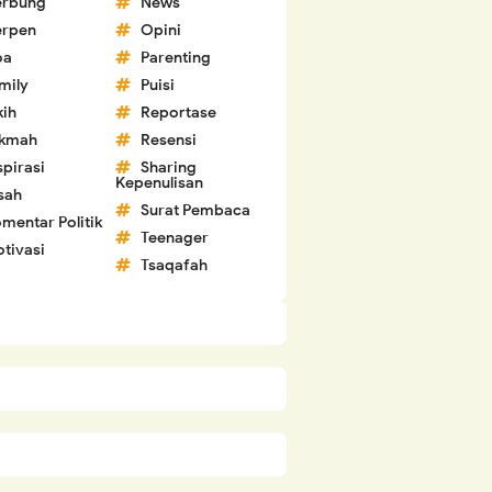
erbung
News
erpen
Opini
oa
Parenting
mily
Puisi
kih
Reportase
ikmah
Resensi
spirasi
Sharing
Kepenulisan
sah
Surat Pembaca
mentar Politik
Teenager
tivasi
Tsaqafah