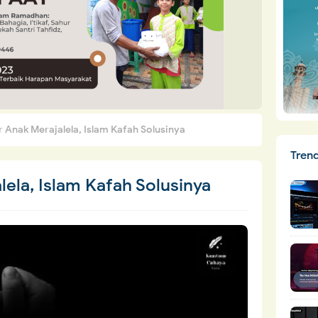
 Anak Merajalela, Islam Kafah Solusinya
Tren
ela, Islam Kafah Solusinya