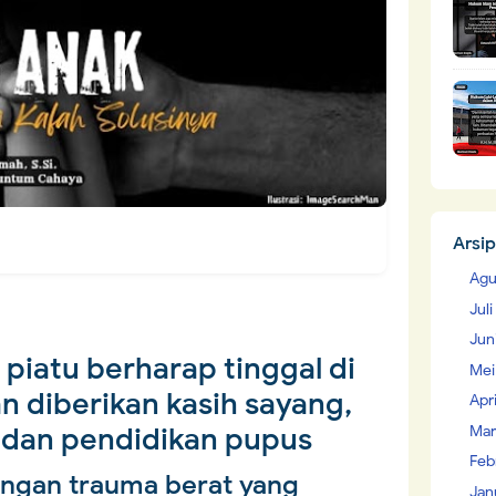
Arsip
Agu
Jul
Jun
piatu berharap tinggal di
Mei
n diberikan kasih sayang,
Apr
 dan pendidikan pupus
Mar
Feb
engan trauma berat yang
Jan