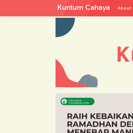
Kuntum Cahaya
About