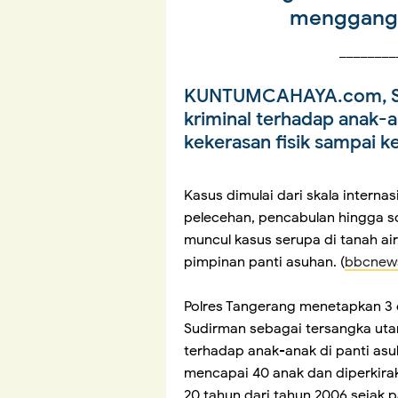
menggangg
________
KUNTUMCAHAYA.com, 
kriminal terhadap anak-a
kekerasan fisik sampai k
Kasus dimulai dari skala interna
pelecehan, pencabulan hingga s
muncul kasus serupa di tanah ai
pimpinan panti asuhan. (
bbcnew
Polres Tangerang menetapkan 3 
Sudirman sebagai tersangka uta
terhadap anak-anak di panti asu
mencapai 40 anak dan diperkirak
20 tahun dari tahun 2006 sejak p