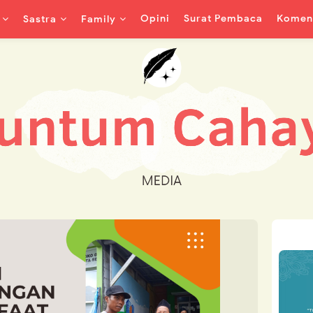
Opini
Surat Pembaca
Koment
Sastra
Family