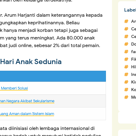
ahkan oleh keluarga terdekatnya.
Labe
. Arum Harjanti dalam keterangannya kepada
An
ungkapkan keprihatinannya. Beliau
C
 hanya menjadi korban tetapi juga sebagai
C
m yang terus meningkat. Ada 80.000 anak
D
ibat judi online, sebesar 2% dari total pemain.
fa
Fi
Hari Anak Sedunia
H
In
Ki
m Memberi Solusi
Ko
Mo
nan Negara Akibat Sekularisme
uang Aman dalam Sistem Islam
ta diinisiasi oleh lembaga internasional di