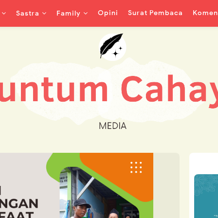
Opini
Surat Pembaca
Koment
Sastra
Family