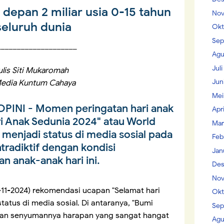
depan 2 miliar usia 0-15 tahun
Nov
seluruh dunia
Okt
Sep
____________________
Agu
Jul
ulis Siti Mukaromah
Jun
edia Kuntum Cahaya
Mei
PINI -
Momen peringatan hari anak
Apr
i Anak Sedunia 2024" atau World
Mar
 menjadi status di media sosial pada
Feb
radiktif dengan kondisi
Jan
 anak-anak hari ini.
Des
Nov
4-11-2024) rekomendasi ucapan "Selamat hari
Okt
tatus di media sosial. Di antaranya, "Bumi
Sep
an senyumannya harapan yang sangat hangat
Agu