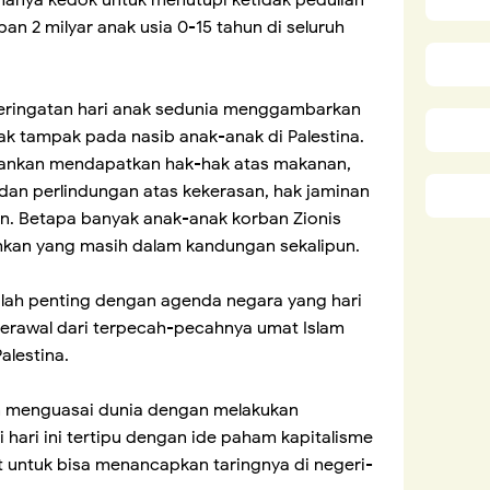
hanya kedok untuk menutupi ketidak pedulian
n 2 milyar anak usia 0-15 tahun di seluruh
peringatan hari anak sedunia menggambarkan
ak tampak pada nasib anak-anak di Palestina.
angankan mendapatkan hak-hak atas makanan,
 dan perlindungan atas kekerasan, hak jaminan
an. Betapa banyak anak-anak korban Zionis
ahkan yang masih dalam kandungan sekalipun.
lah penting dengan agenda negara yang hari
Berawal dari terpecah-pecahnya umat Islam
lestina.
in menguasai dunia dengan melakukan
hari ini tertipu dengan ide paham kapitalisme
t untuk bisa menancapkan taringnya di negeri-