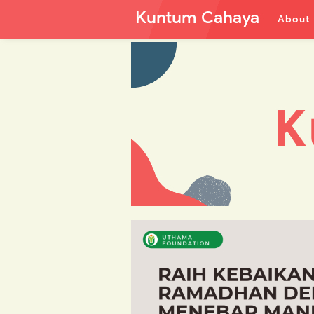
Kuntum Cahaya
About