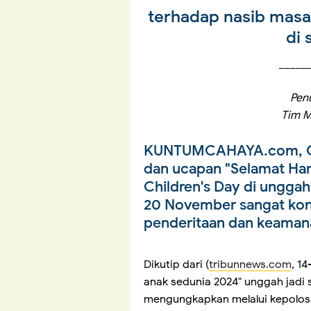
terhadap nasib masa 
di 
_____
Pen
Tim M
KUNTUMCAHAYA.com, O
dan ucapan "Selamat Har
Children's Day di unggah
20 November sangat kont
penderitaan dan keamanan
Dikutip dari (
tribunnews.com
, 1
anak sedunia 2024" unggah jadi s
mengungkapkan melalui kepolos