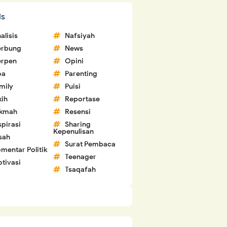
ls
alisis
Nafsiyah
erbung
News
erpen
Opini
oa
Parenting
mily
Puisi
kih
Reportase
ikmah
Resensi
spirasi
Sharing
Kepenulisan
sah
Surat Pembaca
mentar Politik
Teenager
tivasi
Tsaqafah