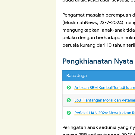
pada anak, kekerasan seksual, b
Pengamat masalah perempuan dr
(MuslimahNews, 23-7-2024) meng
mengungkapkan, anak-anak tidak
pelaku dengan berhadapan huku
berusia kurang dari 10 tahun terl
Pengkhianatan Nyata 
Baca Juga
Antrean BBM Kembali Terjadi lsla
L6BT Tantangan Moral dan Ketaha
Refleksi HAN 2026: Mewujudkan R
Peringatan anak sedunia yang nya