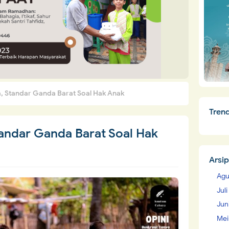
a, Standar Ganda Barat Soal Hak Anak
Tren
tandar Ganda Barat Soal Hak
Arsip
Agu
Jul
Jun
Mei