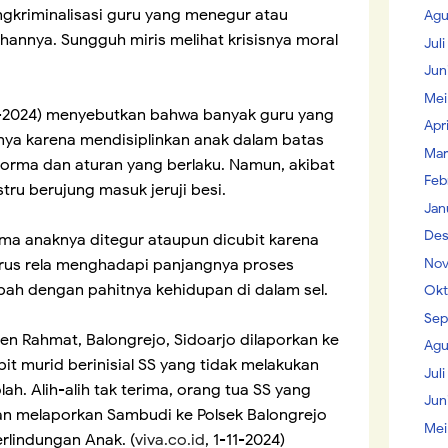
gkriminalisasi guru yang menegur atau
Agu
annya. Sungguh miris melihat krisisnya moral
Jul
Jun
Mei
-2024) menyebutkan bahwa banyak guru yang
Apr
nya karena mendisiplinkan anak dalam batas
Mar
norma dan aturan yang berlaku. Namun, akibat
Feb
stru berujung masuk jeruji besi.
Jan
Des
ima anaknya ditegur ataupun dicubit karena
Nov
rus rela menghadapi panjangnya proses
bah dengan pahitnya kehidupan di dalam sel.
Okt
Sep
den Rahmat, Balongrejo, Sidoarjo dilaporkan ke
Agu
it murid berinisial SS yang tidak melakukan
Juli
ah. Alih-alih tak terima, orang tua SS yang
Jun
n melaporkan Sambudi ke Polsek Balongrejo
Mei
Perlindungan Anak. (
viva.co.id
, 1-11-2024)