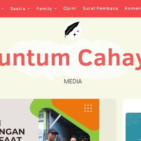
Opini
Surat Pembaca
Koment
Sastra
Family