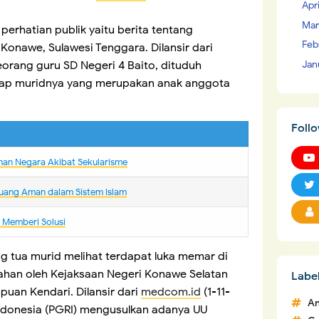
Apr
Mar
erhatian publik yaitu berita tentang
Feb
i Konawe, Sulawesi Tenggara. Dilansir dari
Jan
seorang guru SD Negeri 4 Baito, dituduh
ap muridnya yang merupakan anak anggota
Foll
nan Negara Akibat Sekularisme
uang Aman dalam Sistem Islam
m Memberi Solusi
ng tua murid melihat terdapat luka memar di
itahan oleh Kejaksaan Negeri Konawe Selatan
Labe
uan Kendari. Dilansir dari
medcom.id
(1-11-
An
Indonesia (PGRI) mengusulkan adanya UU