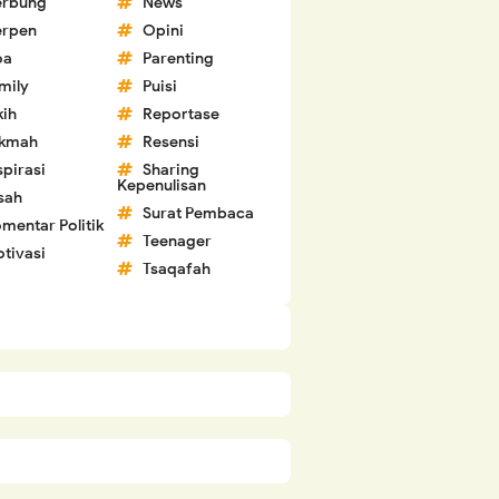
erbung
News
erpen
Opini
oa
Parenting
mily
Puisi
kih
Reportase
ikmah
Resensi
spirasi
Sharing
Kepenulisan
sah
Surat Pembaca
mentar Politik
Teenager
tivasi
Tsaqafah