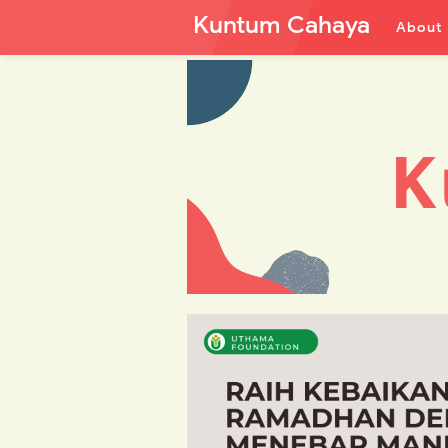
Kuntum Cahaya
About