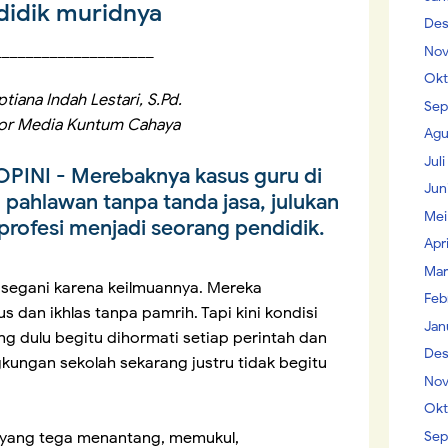
idik muridnya
Des
____________________
Nov
Okt
ptiana Indah Lestari, S.Pd.
Sep
tor Media Kuntum Cahaya
Agu
Jul
OPINI
- Merebaknya kasus guru di
Jun
h pahlawan tanpa tanda jasa, julukan
Mei
profesi menjadi seorang pendidik.
Apr
Mar
segani karena keilmuannya. Mereka
Feb
 dan ikhlas tanpa pamrih. Tapi kini kondisi
Jan
ang dulu begitu dihormati setiap perintah dan
Des
gkungan sekolah sekarang justru tidak begitu
Nov
Okt
Sep
d yang tega menantang, memukul,