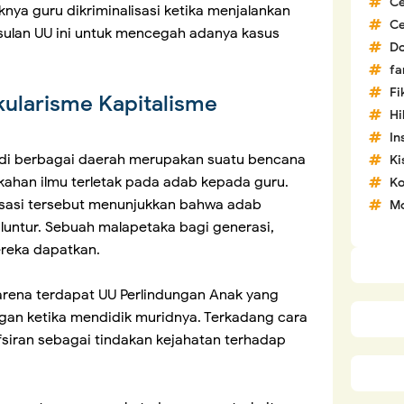
C
nya guru dikriminalisasi ketika menjalankan
C
sulan UU ini untuk mencegah adanya kasus
D
fa
Fi
ularisme Kapitalisme
H
In
i di berbagai daerah merupakan suatu bencana
Ki
kahan ilmu terletak pada adab kepada guru.
Ko
isasi tersebut menunjukkan bahwa adab
Mo
luntur. Sebuah malapetaka bagi generasi,
ereka dapatkan.
 karena terdapat UU Perlindungan Anak yang
an ketika mendidik muridnya. Terkadang cara
fsiran sebagai tindakan kejahatan terhadap