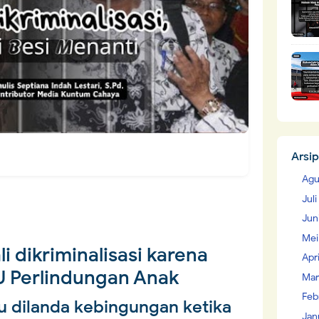
Arsip
Agu
Jul
Jun
Mei
i dikriminalisasi karena
Apr
U Perlindungan Anak
Mar
Feb
 dilanda kebingungan ketika
Jan