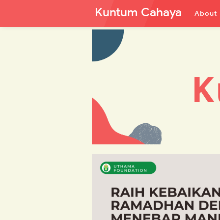
Kuntum Cahaya
About