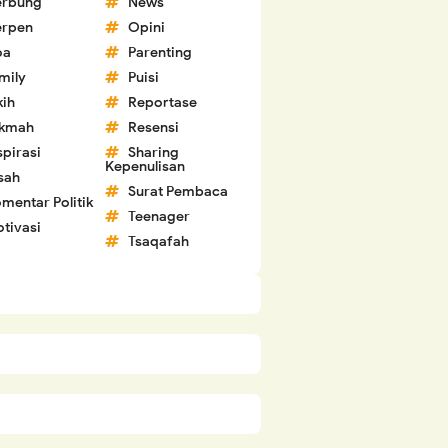
erbung
News
erpen
Opini
oa
Parenting
mily
Puisi
kih
Reportase
ikmah
Resensi
spirasi
Sharing
Kepenulisan
sah
Surat Pembaca
mentar Politik
Teenager
tivasi
Tsaqafah