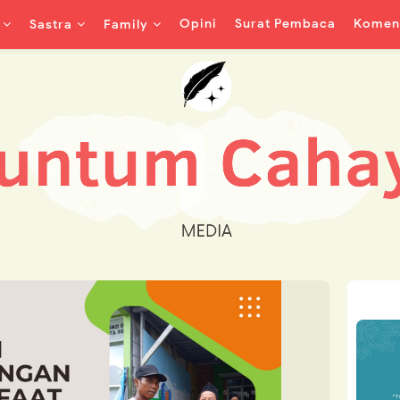
Opini
Surat Pembaca
Koment
Sastra
Family