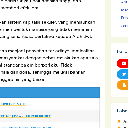
perilakunya tidak berisiko tinggi dan
Apr
memberi efek jera.
Mar
Feb
kan sistem kapitalis sekuler, yang menjauhkan
Jan
ya membentuk manusia yang tidak memahami
 yang senantiasa bertakwa kepada Allah Swt..
n menjadi penyebab terjadinya kriminalitas
Foll
 masyarakat dengan bebas melakukan apa saja
i standar dalam berperilaku. Tidak
ahala dan dosa, sehingga melukai bahkan
ggap hal yang biasa.
m Memberi Solusi
Labe
nan Negara Akibat Sekularisme
An
uang Aman dalam Sistem Islam