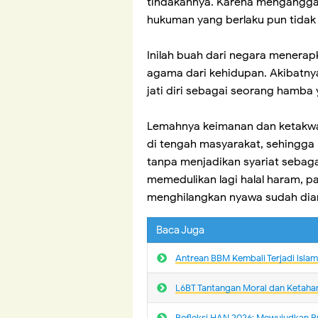
tindakannya. Karena menganggap 
hukuman yang berlaku pun tidak 
Inilah buah dari negara menerap
agama dari kehidupan. Akibatn
jati diri sebagai seorang hamba
Lemahnya keimanan dan ketakwaa
di tengah masyarakat, sehingga
tanpa menjadikan syariat sebaga
memedulikan lagi halal haram, p
menghilangkan nyawa sudah dian
Baca Juga
Antrean BBM Kembali Terjadi lsla
L6BT Tantangan Moral dan Ketaha
Refleksi HAN 2026: Mewujudkan R