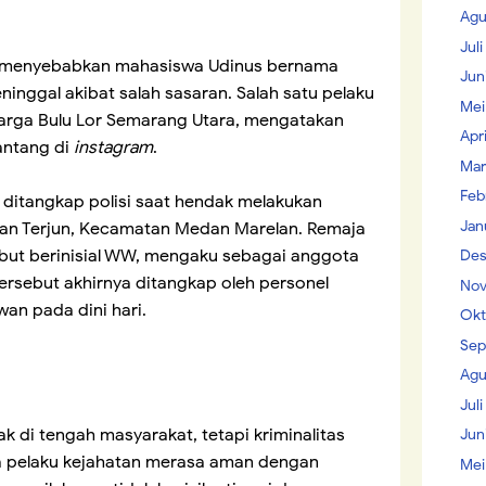
Agu
Jul
r menyebabkan mahasiswa Udinus bernama
Jun
inggal akibat salah sasaran. Salah satu pelaku
Mei
warga Bulu Lor Semarang Utara, mengatakan
Apr
tantang di
instagram
.
Mar
Feb
ditangkap polisi saat hendak melakukan
Jan
ahan Terjun, Kecamatan Medan Marelan. Remaja
but berinisial WW, mengaku sebagai anggota
Des
rsebut akhirnya ditangkap oleh personel
Nov
an pada dini hari.
Okt
Sep
Agu
Juli
k di tengah masyarakat, tetapi kriminalitas
Jun
a pelaku kejahatan merasa aman dengan
Mei