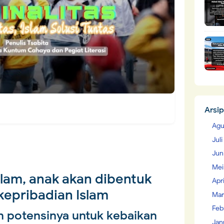
Arsip
Agu
Jul
Jun
Mei
slam, anak akan dibentuk
Apr
epribadian Islam
Mar
Feb
 potensinya untuk kebaikan
Jan