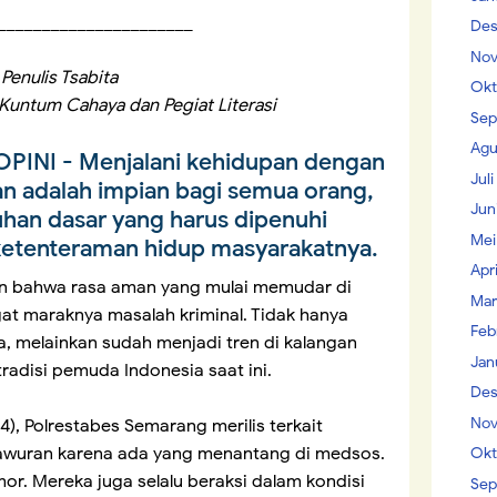
______________________
Des
Nov
Penulis Tsabita
Okt
Kuntum Cahaya dan Pegiat Literasi
Sep
Agu
OPINI
- Menjalani kehidupan dengan
Jul
an adalah impian bagi semua orang,
Jun
uhan dasar yang harus dipenuhi
Mei
ketenteraman hidup masyarakatnya.
Apr
an bahwa rasa aman yang mulai memudar di
Mar
at maraknya masalah kriminal. Tidak hanya
Feb
a, melainkan sudah menjadi tren di kalangan
Jan
tradisi pemuda Indonesia saat ini.
Des
Nov
), Polrestabes Semarang merilis terkait
tawuran karena ada yang menantang di medsos.
Okt
or. Mereka juga selalu beraksi dalam kondisi
Sep