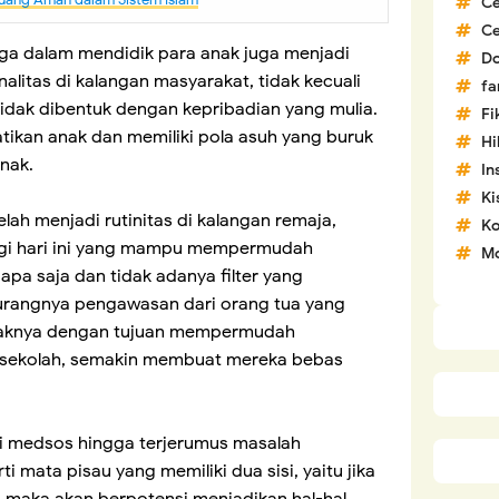
C
C
arga dalam mendidik para anak juga menjadi
D
nalitas di kalangan masyarakat, tidak kecuali
fa
tidak dibentuk dengan kepribadian yang mulia.
Fi
ikan anak dan memiliki pola asuh yang buruk
H
nak.
In
Ki
lah menjadi rutinitas di kalangan remaja,
Ko
gi hari ini yang mampu mempermudah
Mo
a saja dan tidak adanya filter yang
rangnya pengawasan dari orang tua yang
aknya dengan tujuan mempermudah
n sekolah, semakin membuat mereka bebas
di medsos hingga terjerumus masalah
ti mata pisau yang memiliki dua sisi, yaitu jika
, maka akan berpotensi menjadikan hal-hal