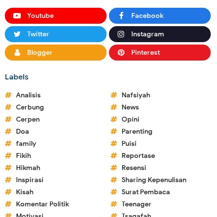
Youtube
Facebook
Twitter
Instagram
Blogger
Pinterest
Labels
Analisis
Nafsiyah
Cerbung
News
Cerpen
Opini
Doa
Parenting
family
Puisi
Fikih
Reportase
Hikmah
Resensi
Inspirasi
Sharing Kepenulisan
Kisah
Surat Pembaca
Komentar Politik
Teenager
Motivasi
Tsaqafah