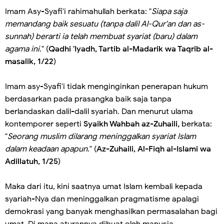
Imam Asy-Syafi'i rahimahullah berkata: "
Siapa saja
memandang baik sesuatu (tanpa dalil Al-Qur'an dan as-
sunnah) berarti ia telah membuat syariat (baru) dalam
agama ini
." (
Qadhi 'Iyadh, Tartib al-Madarik wa Taqrib al-
masalik, 1/22
)
Imam asy-Syafi'i tidak menginginkan penerapan hukum
berdasarkan pada prasangka baik saja tanpa
berlandaskan dalil-dalil syariah. Dan menurut ulama
kontemporer seperti
Syaikh Wahbah az-Zuhaili,
berkata:
"
Seorang muslim dilarang meninggalkan syariat Islam
dalam keadaan apapun
." (
Az-Zuhaili, Al-Fiqh al-Islami wa
Adillatuh, 1/25
)
Maka dari itu, kini saatnya umat Islam kembali kepada
syariah-Nya dan meninggalkan pragmatisme apalagi
demokrasi yang banyak menghasilkan permasalahan bagi