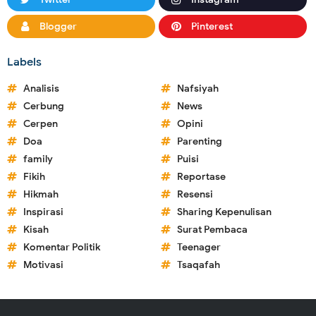
Blogger
Pinterest
Labels
Analisis
Nafsiyah
Cerbung
News
Cerpen
Opini
Doa
Parenting
family
Puisi
Fikih
Reportase
Hikmah
Resensi
Inspirasi
Sharing Kepenulisan
Kisah
Surat Pembaca
Komentar Politik
Teenager
Motivasi
Tsaqafah