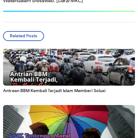
Wallahualam bissawab. [
Dara/MKC
]
Related Posts
Antrean BBM Kembali Terjadi lslam Memberi Solusi