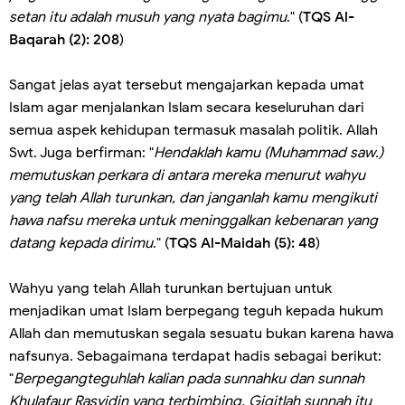
setan itu adalah musuh yang nyata bagimu
." (
TQS Al-
Baqarah (2): 208
)
Sangat jelas ayat tersebut mengajarkan kepada umat
Islam agar menjalankan Islam secara keseluruhan dari
semua aspek kehidupan termasuk masalah politik. Allah
Swt. Juga berfirman: "
Hendaklah kamu (Muhammad saw.)
memutuskan perkara di antara mereka menurut wahyu
yang telah Allah turunkan, dan janganlah kamu mengikuti
hawa nafsu mereka untuk meninggalkan kebenaran yang
datang kepada dirimu
." (
TQS Al-Maidah (5): 48
)
Wahyu yang telah Allah turunkan bertujuan untuk
menjadikan umat Islam berpegang teguh kepada hukum
Allah dan memutuskan segala sesuatu bukan karena hawa
nafsunya. Sebagaimana terdapat hadis sebagai berikut:
"
Berpegangteguhlah kalian pada sunnahku dan sunnah
Khulafaur Rasyidin yang terbimbing. Gigitlah sunnah itu