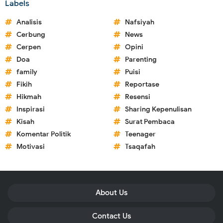
Labels
Analisis
Nafsiyah
Cerbung
News
Cerpen
Opini
Doa
Parenting
family
Puisi
Fikih
Reportase
Hikmah
Resensi
Inspirasi
Sharing Kepenulisan
Kisah
Surat Pembaca
Komentar Politik
Teenager
Motivasi
Tsaqafah
About Us
Contact Us