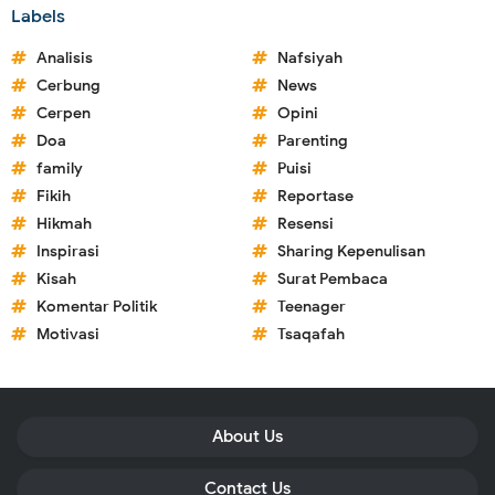
Labels
Analisis
Nafsiyah
Cerbung
News
Cerpen
Opini
Doa
Parenting
family
Puisi
Fikih
Reportase
Hikmah
Resensi
Inspirasi
Sharing Kepenulisan
Kisah
Surat Pembaca
Komentar Politik
Teenager
Motivasi
Tsaqafah
About Us
Contact Us